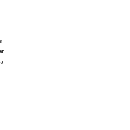
um
ar
sa