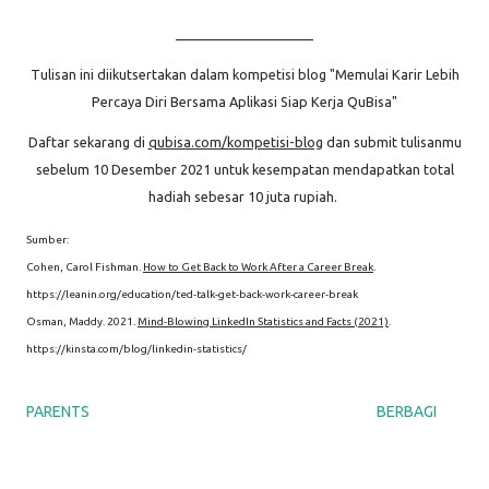
_____________________
Tulisan ini diikutsertakan dalam kompetisi blog "Memulai Karir Lebih
Percaya Diri Bersama Aplikasi Siap Kerja QuBisa"
Daftar sekarang di
qubisa.com/kompetisi-blog
dan submit tulisanmu
sebelum 10 Desember 2021 untuk kesempatan mendapatkan total
hadiah sebesar 10 juta rupiah.
Sumber:
Cohen, Carol Fishman.
How to Get Back to Work After a Career Break
.
https://leanin.org/education/ted-talk-get-back-work-career-break
Osman, Maddy. 2021.
Mind-Blowing LinkedIn Statistics and Facts (2021)
.
https://kinsta.com/blog/linkedin-statistics/
PARENTS
BERBAGI