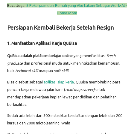
Baca Juga:
5 Pekerjaan dari Rumah yang Aku Lakoni Sebagai Work-At-
Home Mom
Persiapan Kembali Bekerja Setelah Resign
1. Manfaatkan Aplikasi Kerja QuBisa
QuBisa adalah platform belajar online
yang memfasilitasi
fresh
graduate
dan profesional
muda untuk meningkatkan kemampuan,
baik
technical skill
maupun
soft skill
.
Bisa disebut sebagai
aplikasi siap kerja
, QuBisa membimbing para
pencari kerja melewati jalur karir (
road map career)
untuk
mendapatkan pekerjaan impian lewat pendidikan dan pelatihan
berkualitas.
Sudah ada lebih dari 300 instruktur terdaftar dengan lebih dari 200
kursus dan 2000 microlearning. Wah!