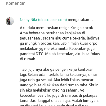
Komentar
fanny Nila (dcatqueen.com)
mengatakan…
Aku dulu memutuskan resign Krn ga cocok
Ama beberapa perubahan kebijakan di
perusahaan , secara aku cuma pekerja, jadinya
ga mungkin protes kan. Lebih milih kluar drpd
melakukan yg mereka minta. Kebetulan juga
pandemi DTG. Malah kebetulan, aku bisa fokus
di rumah.
Tapi jujurnya aku ga pengen kerja kantoran
lagi. Selain udah terlalu lama keluarnya, umur
juga udh ga sesuai. Aku lebih fokus mencari
uang yg bisa dilakukan dari rumah mba. Skr ini
sih aku melakukan trading saham , yg
kebetulan basic ku juga di sini pas di pekerjaan
lama. Jadi tinggal di asah aja. Malah lumayan,
yg didapat jauh lebih gede drpd gaji pas