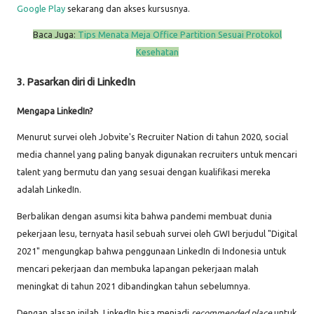
Google Play
sekarang dan akses kursusnya.
Baca Juga:
Tips Menata Meja Office Partition Sesuai Protokol
Kesehatan
3. Pasarkan diri di LinkedIn
Mengapa LinkedIn?
Menurut survei oleh Jobvite's Recruiter Nation di tahun 2020, social
media channel yang paling banyak digunakan recruiters untuk mencari
talent yang bermutu dan yang sesuai dengan kualifikasi mereka
adalah LinkedIn.
Berbalikan dengan asumsi kita bahwa pandemi membuat dunia
pekerjaan lesu, ternyata hasil sebuah survei oleh GWI berjudul "Digital
2021" mengungkap bahwa penggunaan LinkedIn di Indonesia untuk
mencari pekerjaan dan membuka lapangan pekerjaan malah
meningkat di tahun 2021 dibandingkan tahun sebelumnya.
Dengan alasan inilah, LinkedIn bisa menjadi
recommended place
untuk