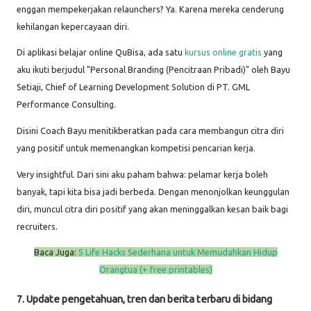
enggan mempekerjakan relaunchers? Ya. Karena mereka cenderung
kehilangan kepercayaan diri.
Di aplikasi belajar online QuBisa, ada satu
kursus online gratis
yang
aku ikuti berjudul "Personal Branding (Pencitraan Pribadi)" oleh Bayu
Setiaji, Chief of Learning Development Solution di PT. GML
Performance Consulting.
Disini Coach Bayu menitikberatkan pada cara membangun citra diri
yang positif untuk memenangkan kompetisi pencarian kerja.
Very insightful. Dari sini aku paham bahwa: pelamar kerja boleh
banyak, tapi kita bisa jadi berbeda. Dengan menonjolkan keunggulan
diri, muncul citra diri positif yang akan meninggalkan kesan baik bagi
recruiters.
Baca Juga:
5 Life Hacks Sederhana untuk Memudahkan Hidup
Orangtua (+ free printables)
7. Update pengetahuan, tren dan berita terbaru di bidang