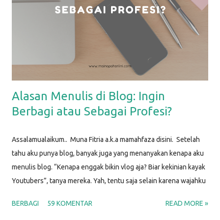
itu kan? Belajar coding untuk anak apa engga terlalu susah?" I
know.. I know.. Awalnya aku juga mikir gitu. Tapi setelah nyoba
belajar di sekolah coding anak Hacktivkidz, kekhawatiran itu
terpatahkan. Hacktivkidz by Hacktiv8 Hacktiv8 adalah lembaga
pendidikan yang mem...
Alasan Menulis di Blog: Ingin
Berbagi atau Sebagai Profesi?
Assalamualaikum.. Muna Fitria a.k.a mamahfaza disini. Setelah
tahu aku punya blog, banyak juga yang menanyakan kenapa aku
menulis blog. “Kenapa enggak bikin vlog aja? Biar kekinian kayak
Youtubers”, tanya mereka. Yah, tentu saja selain karena wajahku
enggak menjual, berikut beberapa alasan aku memilih untuk
BERBAGI
59 KOMENTAR
READ MORE »
menulis blog. ALASAN MENULIS DI BLOG PERTAMA KALI