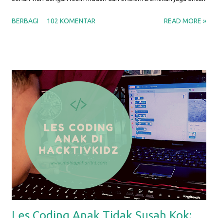
life hacks ini, aku menggunakan barang-barang sederhana untuk
BERBAGI
102 KOMENTAR
READ MORE »
membantu menyelesaikan masalah yang biasa kita hadapi dalam
kehidupan sehari-hari sebagai Mamah. Y'all, p arenting life is
hard; that's why we can make use of some life hacks. Setuju?
Berikut ini beberapa life hacks sederhana yang biasa aku
lakukan, dan bisa Mamah coba lakukan juga. Life Hack #1: Dry
Erase Sheet di Kulkas Dry erase sheet yang aku maksud disini
adalah media apapun untuk menulis : bisa papan tulis, atau
kertas memo. Kebetulan yang aku pakai adalah kertas yang
sudah dilaminating . Sebelumnya, aku bikin desain sederhana di
aplikasi Canva, lalu aku print dan laminating, sehingga bisa
ditulisi dengan spidol dan dihapus. Kertas ini kemudian aku t...
Les Coding Anak Tidak Susah Kok;