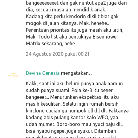
bangeeeeeeeet dan gak nuntut apa2 juga dari
dia, kecuali masalah mendidik anak.
Kadang kita perlu kendorin dikiiit biar gak
mogok di jalan kitanya, Mak, hehehe..
Penentuan prioritas itu juga masih aku latih,
Mak. Todo list aku bentuknya Eisenhower
Matrix sekarang, hehe..
24 Agustus 2020 pukul 00.21
Devina Genesia
mengatakan…
Kakk, saat ini aku belum punya anak namun
sudah punya suami. Poin ke-3 itu bener
bangeeet... Menurunkan ekspektasi itu aku
masih kesulitan. Selalu ingin rumah bersih
kinclong cucian ga numpuk dll dll dll. Faktanya
kadang abis pulang kantor kalo WFO, yaa
udah mumet. Boro-boro mau nyuci baju dll,
bisa nyapu ngepel juga syukur. Ditambah
masak buat makan malam, cuci alat-alat