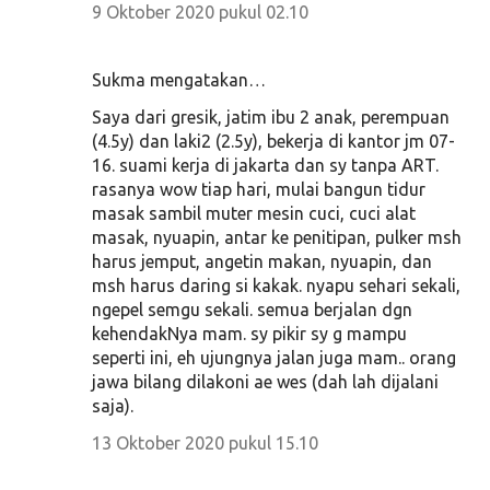
9 Oktober 2020 pukul 02.10
Sukma mengatakan…
Saya dari gresik, jatim ibu 2 anak, perempuan
(4.5y) dan laki2 (2.5y), bekerja di kantor jm 07-
16. suami kerja di jakarta dan sy tanpa ART.
rasanya wow tiap hari, mulai bangun tidur
masak sambil muter mesin cuci, cuci alat
masak, nyuapin, antar ke penitipan, pulker msh
harus jemput, angetin makan, nyuapin, dan
msh harus daring si kakak. nyapu sehari sekali,
ngepel semgu sekali. semua berjalan dgn
kehendakNya mam. sy pikir sy g mampu
seperti ini, eh ujungnya jalan juga mam.. orang
jawa bilang dilakoni ae wes (dah lah dijalani
saja).
13 Oktober 2020 pukul 15.10