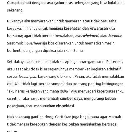
Cukupkan hati dengan rasa syukur
atas pekerjaan yang bisa kulakukan
sekarang.
Bukannya aku menyarankan untuk menyerah atau tidak berusaha
keras ya. Ini hanya untuk
menjaga kesehatan dan kewarasan
kita
bersama; agar tidak merasa
kewalahan,
overwhelmed
, atau
burnout
.
Saat mobil
overheat
aja kita disarankan untuk mematikan mesin,
berhenti, dan jangan dipaksa jalan kan. Sama.
Setidaknya saat rumahku tidak serapih gambar-gambar di Pinterest,
atau saat aku tidak bisa sepenuhnya memberikan kegiatan edukatif
sesuai
lesson plan
kayak yang dibikin dr. Pinan, aku tidak menyalahkan
diri. Aku tidak lagi merasa sumpek dan pontang panting kebingungan
"aku harus kerjakan yang mana dulu?" Aku menyadari keterbatasanku,
so either aku harus
menambah sumber daya, mengurangi beban
pekerjaan,
atau
menurunkan ekspektasi
.
Nah sekarang gantian dong. Ceritakan juga bagaimana agar Mamah
tidak merasa kerepotan dengan kesibukan menjalankan berbagai
peran.