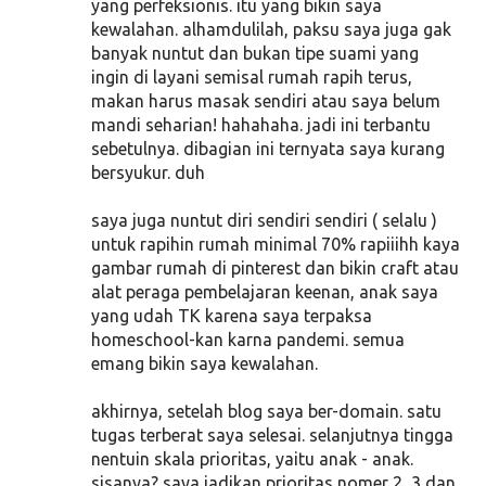
yang perfeksionis. itu yang bikin saya
kewalahan. alhamdulilah, paksu saya juga gak
banyak nuntut dan bukan tipe suami yang
ingin di layani semisal rumah rapih terus,
makan harus masak sendiri atau saya belum
mandi seharian! hahahaha. jadi ini terbantu
sebetulnya. dibagian ini ternyata saya kurang
bersyukur. duh
saya juga nuntut diri sendiri sendiri ( selalu )
untuk rapihin rumah minimal 70% rapiiihh kaya
gambar rumah di pinterest dan bikin craft atau
alat peraga pembelajaran keenan, anak saya
yang udah TK karena saya terpaksa
homeschool-kan karna pandemi. semua
emang bikin saya kewalahan.
akhirnya, setelah blog saya ber-domain. satu
tugas terberat saya selesai. selanjutnya tingga
nentuin skala prioritas, yaitu anak - anak.
sisanya? saya jadikan prioritas nomer 2, 3 dan