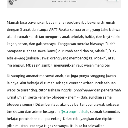
Mamah bisa bayangkan bagaimana repotnya ibu bekerja di rumah
dengan 3 anak dan tanpa ART? Reaksi semua orang yang tahu bahwa
aku di rumah sendirian mengurus anak sekolah, balita, dan bayi selalu
kaget, heran, dan gak percaya. Tanggapan mereka biasanya "Hah?
Sampean (Bahasa Jawa: kamu) di rumah sendirian ta, Mbak?", "Gak
ada
ewang
(Bahasa Jawa: orang yang membantu) ta, Mbak?", atau
"Ya ampun, Mbaaak" sambil menunjukkan raut wajah mengibai.
Di samping amanat merawat anak, aku juga punya tanggung jawab
lainnya. Aku bekerja di rumah sebagai content writer untuk sebuah
website parenting, tutor Bahasa Inggris,
proofreader
dan penerjemah
jurnal ilmiah, serta ~ahem~ blogger ~ahem~ (duh, sungkan sama
bloggers senior). Ditambah lagi, aku juga bertanggungjawab sebagai
tim desain dan admin Instagram
@strongshalihah
, sebuah komunitas
belajar pernikahan dan parenting. Kalau dibayangkan dan dipikir-
pikir, mustahil rasanya tugas sebanyak itu bisa ku selesaikan