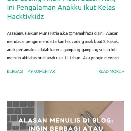
Ini Pengalaman Anakku Ikut Kelas
Hacktivkidz
Assalamualaikum Muna Fitria a.k.a @mamahfaza disini. Alasan
mendasar pengin mendaftarkan les coding anak buat Si Kakak,
anak pertamaku, adalah karena gampang-gampang susah loh
memilih aktivitas buat anak usia 11 tahun. Aku pengin mencari
kegiatan yang bisa jadi hobi dan kesibukan dia agar waktunya
BERBAGI
49 KOMENTAR
READ MORE »
produktif, yang sesuai dengan minatnya, yang menantang, dan
sekaligus yang bisa digunakan untuk mengasah keterampilan
untuk karir di masa depan. Setelah selidik sana-sini,
membandingkan ini-itu, dan musyawarah dengan Si Papah,
alhamdulillah kami memutuskan bahwa kegiatan yang memenuhi
semua kriteria di atas adalah BELAJAR CODING . "Hah? Coding ?
Itu yang untuk membuat program komputer sama aplikasi hape