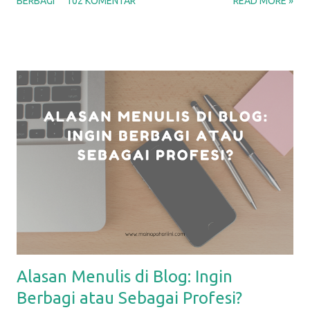
BERBAGI
102 KOMENTAR
READ MORE »
membantu menyelesaikan masalah yang biasa kita hadapi dalam
kehidupan sehari-hari sebagai Mamah. Y'all, p arenting life is
hard; that's why we can make use of some life hacks. Setuju?
Berikut ini beberapa life hacks sederhana yang biasa aku
lakukan, dan bisa Mamah coba lakukan juga. Life Hack #1: Dry
Erase Sheet di Kulkas Dry erase sheet yang aku maksud disini
adalah media apapun untuk menulis : bisa papan tulis, atau
kertas memo. Kebetulan yang aku pakai adalah kertas yang
sudah dilaminating . Sebelumnya, aku bikin desain sederhana di
aplikasi Canva, lalu aku print dan laminating, sehingga bisa
ditulisi dengan spidol dan dihapus. Kertas ini kemudian aku t...
Alasan Menulis di Blog: Ingin
Berbagi atau Sebagai Profesi?