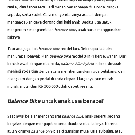
rantai, dan tanpa rem
. Jadi benar-benar hanya dua roda, rangka
sepeda, serta sadel. Cara mengendarainya adalah dengan
mengandalkan
gaya dorong dari kaki
anak. Begitu juga untuk
mengerem / menghentikan
balance bike
, anak harus menggunakan
kakinya.
Tapi ada juga kok
balance bike
model lain. Beberapa kali, aku
menjumpai banyak iklan
balance bike
model
3-in-1
berseliweran. Dari
bentuk awal dengan dua roda,
balance bike hybrid
ini bisa
dirubah
menjadi roda tiga
dengan cara membentangkan roda belakang, dan
dilengkapi dengan
pedal di roda depan
. Harganya pun murah-
murah:
mulai dari
Rp 300.000
udah dapet, jeeeng.
Balance Bike
untuk anak usia berapa?
Saat awal belajar mengendarai
balance bike,
anak seperti sedang
berjalan dengan mengapit sepeda diantara dua kakinya. Karena
itulah kiranya
balance bike
bisa digunakan
mulai usia 18 bulan
, atau