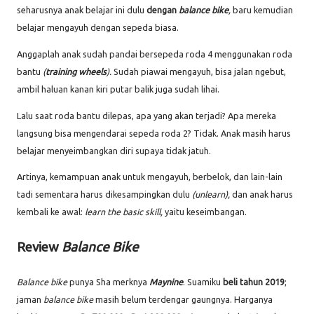
seharusnya anak belajar ini dulu
dengan
balance bike
,
baru kemudian
belajar mengayuh dengan sepeda biasa.
Anggaplah anak sudah pandai bersepeda roda 4 menggunakan roda
bantu
(
training wheels
).
Sudah piawai mengayuh, bisa jalan ngebut,
ambil haluan kanan kiri putar balik juga sudah lihai.
Lalu saat roda bantu dilepas, apa yang akan terjadi? Apa mereka
langsung bisa mengendarai sepeda roda 2? Tidak. Anak masih harus
belajar menyeimbangkan diri supaya tidak jatuh.
Artinya, kemampuan anak untuk mengayuh, berbelok, dan lain-lain
tadi sementara harus dikesampingkan dulu
(unlearn),
dan anak harus
kembali ke awal:
learn the basic skill,
yaitu keseimbangan.
Review
Balance Bike
Balance bike
punya Sha merknya
Maynine
. Suamiku
beli tahun 2019
;
jaman
balance bike
masih belum terdengar gaungnya. Harganya