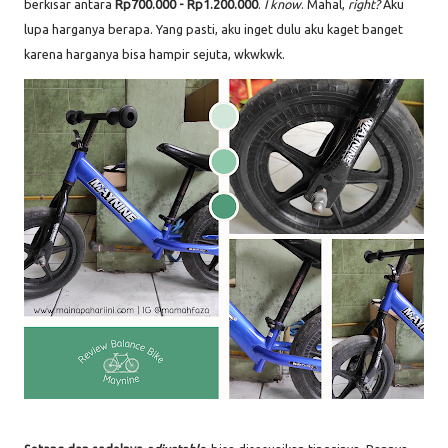
berkisar antara
Rp700.000 - Rp1.200.000
.
I know
. Mahal,
right?
Aku
lupa harganya berapa. Yang pasti, aku inget dulu aku kaget banget
karena harganya bisa hampir sejuta, wkwkwk.