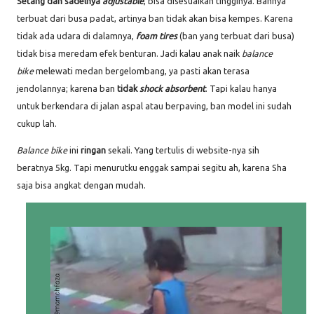
Setang dan sadelnya
adjustable
, bisa disesuaikan tingginya. Bannya
terbuat dari busa padat, artinya ban tidak akan bisa kempes. Karena
tidak ada udara di dalamnya,
foam tires
(ban yang terbuat dari busa)
tidak bisa meredam efek benturan. Jadi kalau anak naik
balance
bike
melewati medan bergelombang, ya pasti akan terasa
jendolannya; karena ban
tidak
shock absorbent
. Tapi kalau hanya
untuk berkendara di jalan aspal atau berpaving, ban model ini sudah
cukup lah.
Balance bike
ini
ringan
sekali. Yang tertulis di website-nya sih
beratnya 5kg. Tapi menurutku enggak sampai segitu ah, karena Sha
saja bisa angkat dengan mudah.