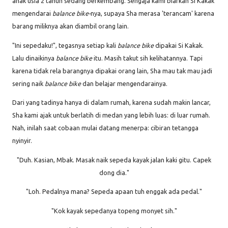
anak usia 2 tahun sedang berkembang. Sengaja kami biarkan Si Kakak
mengendarai
balance bike-
nya, supaya Sha merasa 'terancam' karena
barang miliknya akan diambil orang lain.
"Ini sepedaku!", tegasnya setiap kali
balance bike
dipakai Si Kakak.
Lalu dinaikinya
balance bike
itu. Masih takut sih kelihatannya. Tapi
karena tidak rela barangnya dipakai orang lain, Sha mau tak mau jadi
sering naik
balance bike
dan belajar mengendarainya.
Dari yang tadinya hanya di dalam rumah, karena sudah makin lancar,
Sha kami ajak untuk berlatih di medan yang lebih luas: di luar rumah.
Nah, inilah saat cobaan mulai datang menerpa: cibiran tetangga
nyinyir.
"Duh. Kasian, Mbak. Masak naik sepeda kayak jalan kaki gitu. Capek
dong dia."
"Loh. Pedalnya mana? Sepeda apaan tuh enggak ada pedal."
"Kok kayak sepedanya topeng monyet sih."