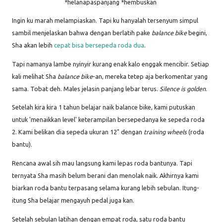
*helanapaspanjang *hembuskan
Ingin ku marah melampiaskan. Tapi ku hanyalah tersenyum simpul
sambil menjelaskan bahwa dengan berlatih pake
balance bike
begini,
Sha akan lebih
cepat bisa bersepeda roda dua
.
Tapi namanya lambe nyinyir kurang enak kalo enggak mencibir. Setiap
kali melihat Sha
balance bike
-an, mereka tetep aja berkomentar yang
sama. Tobat deh. Males jelasin panjang lebar terus.
Silence is golden
.
Setelah kira kira 1 tahun belajar naik balance bike, kami putuskan
untuk 'menaikkan level' keterampilan bersepedanya ke sepeda roda
2. Kami belikan dia sepeda ukuran 12" dengan
training wheels
(roda
bantu).
Rencana awal sih mau langsung kami lepas roda bantunya. Tapi
ternyata Sha masih belum berani dan menolak naik. Akhirnya kami
biarkan roda bantu terpasang selama kurang lebih sebulan. Itung-
itung Sha belajar mengayuh pedal juga kan.
Setelah sebulan latihan dengan empat roda, satu roda bantu