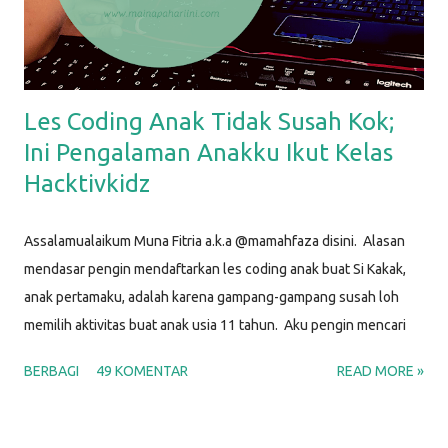
yang kutulis berjudul “ Baca Buku untuk Bayi - Gimana Caranya? ”
Alasa...
Les Coding Anak Tidak Susah Kok;
Ini Pengalaman Anakku Ikut Kelas
Hacktivkidz
Assalamualaikum Muna Fitria a.k.a @mamahfaza disini. Alasan
mendasar pengin mendaftarkan les coding anak buat Si Kakak,
anak pertamaku, adalah karena gampang-gampang susah loh
memilih aktivitas buat anak usia 11 tahun. Aku pengin mencari
kegiatan yang bisa jadi hobi dan kesibukan dia agar waktunya
BERBAGI
49 KOMENTAR
READ MORE »
produktif, yang sesuai dengan minatnya, yang menantang, dan
sekaligus yang bisa digunakan untuk mengasah keterampilan
untuk karir di masa depan. Setelah selidik sana-sini,