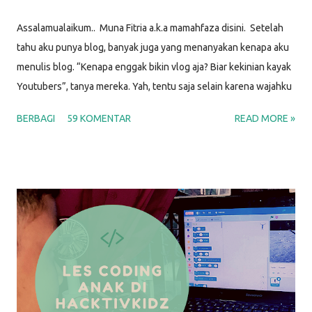
Assalamualaikum.. Muna Fitria a.k.a mamahfaza disini. Setelah
tahu aku punya blog, banyak juga yang menanyakan kenapa aku
menulis blog. “Kenapa enggak bikin vlog aja? Biar kekinian kayak
Youtubers”, tanya mereka. Yah, tentu saja selain karena wajahku
enggak menjual, berikut beberapa alasan aku memilih untuk
BERBAGI
59 KOMENTAR
READ MORE »
menulis blog. ALASAN MENULIS DI BLOG PERTAMA KALI
Menjawab pertanyaan banyak orang Nah. Sudah terbukti kan.
Artikel ini kutulis juga untuk menjawab banyaknya pertanyaan
“Kenapa kamu nge-blog?” yang muncul. Karena aku menjumpai
banyak pertanyaan di sekitarku, aku berasumsi bahwa diluar sana
juga ada banyak orang yang bertanya-tanya soal ini. Bukankah
sebagian besar dari kita dikit-dikit tanya Mbah Google. Ya kan?!
Siapa tahu saat Bunga (bukan nama sebenarnya) sedang mencari
tahu tentang sesuatu di Google, lalu ternyata artikel yang kutulis
bisa membantu. Berfaedah bukan? Salah satu artikel pertama