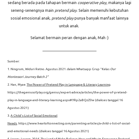
sedang berada pada tahapan bermain
cooperative play,
makanya lagi
seneng-senengnya main
pretend play
. Selain memenuhi kebutuhan
sosial emosional anak,
pretend play
punya banyak manfaat lainnya
untuk anak.
Selamat bermain peran dengan anak, Mah :)
_____________________________
Sumber:
1. Ningrum, Widuri Retno. Agustus 2021. dalam Whatsapp Grup "Kelas
Our
Montessori Journey Batch 2"
2. Han, Myae.
The Power of Pretend Play in Language & Literacy Learning
.
https://thegeniusofplay.org/genius/expert-advice/articles/the-power-of-pretend-
play-in-language-and-literacy-learning.aspx#.YRp2aBQzZ0w (diakses tanggal 16
Agustus 2021)
3.
A Child's List of Social Emotional
Needs
. https://www.heartofconnecting.com/parenting-articles/a-child-s-list-of-social-
and-emotional-needs
(diakses tanggal 16 Agustus 2021)
4. Lowry,
Lauren
. 2016.
The Land of Make Believe: How and Why to Encourage Pretend