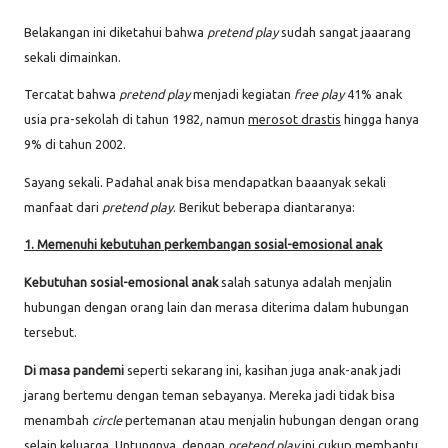
Belakangan ini diketahui bahwa
pretend play
sudah sangat jaaarang
sekali dimainkan.
Tercatat bahwa
pretend play
menjadi kegiatan
free play
41% anak
usia pra-sekolah di tahun 1982
,
namun
merosot drastis
hingga hanya
9% di tahun 2002.
Sayang sekali. Padahal anak bisa mendapatkan baaanyak sekali
manfaat dari
pretend play
. Berikut beberapa diantaranya:
1. Memenuhi kebutuhan perkembangan sosial-emosional anak
Kebutuhan sosial-emosional anak
salah satunya adalah menjalin
hubungan dengan orang lain dan merasa diterima dalam hubungan
tersebut.
Di masa pandemi
seperti sekarang ini, kasihan juga anak-anak jadi
jarang bertemu dengan teman sebayanya. Mereka jadi tidak bisa
menambah
circle
pertemanan atau menjalin hubungan dengan orang
selain keluarga. Untungnya, dengan
pretend play
ini cukup membantu