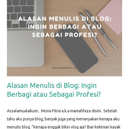
lakukan, dan bisa Mamah coba lakukan juga. Life Hack #1: Dry
Erase Sheet di Kulkas Dry erase sheet yang aku maksud disini
adalah media apapun untuk menulis : bisa papan tulis, atau
kertas memo. Kebetulan yang aku pakai adalah kertas yang
sudah dilaminating . Sebelumnya, aku bikin desain sederhana di
aplikasi Canva, lalu aku print dan laminating, sehingga bisa
ditulisi dengan spidol dan dihapus. Kertas ini kemudian aku t...
Alasan Menulis di Blog: Ingin
Berbagi atau Sebagai Profesi?
Assalamualaikum.. Muna Fitria a.k.a mamahfaza disini. Setelah
tahu aku punya blog, banyak juga yang menanyakan kenapa aku
menulis blog. “Kenapa enggak bikin vlog aja? Biar kekinian kayak