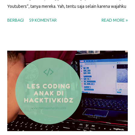
Youtubers”, tanya mereka. Yah, tentu saja selain karena wajahku
enggak menjual, berikut beberapa alasan aku memilih untuk
BERBAGI
59 KOMENTAR
READ MORE »
menulis blog. ALASAN MENULIS DI BLOG PERTAMA KALI
Menjawab pertanyaan banyak orang Nah. Sudah terbukti kan.
Artikel ini kutulis juga untuk menjawab banyaknya pertanyaan
“Kenapa kamu nge-blog?” yang muncul. Karena aku menjumpai
banyak pertanyaan di sekitarku, aku berasumsi bahwa diluar sana
juga ada banyak orang yang bertanya-tanya soal ini. Bukankah
sebagian besar dari kita dikit-dikit tanya Mbah Google. Ya kan?!
Siapa tahu saat Bunga (bukan nama sebenarnya) sedang mencari
tahu tentang sesuatu di Google, lalu ternyata artikel yang kutulis
bisa membantu. Berfaedah bukan? Salah satu artikel pertama
yang kutulis berjudul “ Baca Buku untuk Bayi - Gimana Caranya? ”
Alasa...