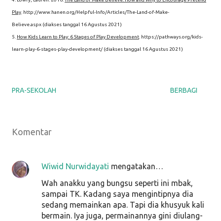
Play
.
http://www.hanen.org/Helpful-Info/Articles/The-Land-of-Make-
Believe.aspx
(diakses tanggal 16 Agustus 2021)
5.
How Kids Learn to Play: 6 Stages of Play Development
. https://pathways.org/kids-
learn-play-6-stages-play-development/ (diakses tanggal 16 Agustus 2021)
PRA-SEKOLAH
BERBAGI
Komentar
Wiwid Nurwidayati
mengatakan…
Wah anakku yang bungsu seperti ini mbak,
sampai TK. Kadang saya mengintipnya dia
sedang memainkan apa. Tapi dia khusyuk kali
bermain. Iya juga, permainannya gini diulang-