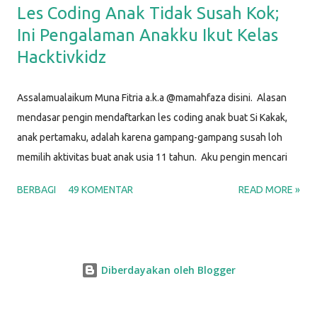
Les Coding Anak Tidak Susah Kok;
Ini Pengalaman Anakku Ikut Kelas
Hacktivkidz
Assalamualaikum Muna Fitria a.k.a @mamahfaza disini. Alasan
mendasar pengin mendaftarkan les coding anak buat Si Kakak,
anak pertamaku, adalah karena gampang-gampang susah loh
memilih aktivitas buat anak usia 11 tahun. Aku pengin mencari
kegiatan yang bisa jadi hobi dan kesibukan dia agar waktunya
BERBAGI
49 KOMENTAR
READ MORE »
produktif, yang sesuai dengan minatnya, yang menantang, dan
sekaligus yang bisa digunakan untuk mengasah keterampilan
untuk karir di masa depan. Setelah selidik sana-sini,
membandingkan ini-itu, dan musyawarah dengan Si Papah,
Diberdayakan oleh Blogger
alhamdulillah kami memutuskan bahwa kegiatan yang memenuhi
semua kriteria di atas adalah BELAJAR CODING . "Hah? Coding ?
Itu yang untuk membuat program komputer sama aplikasi hape