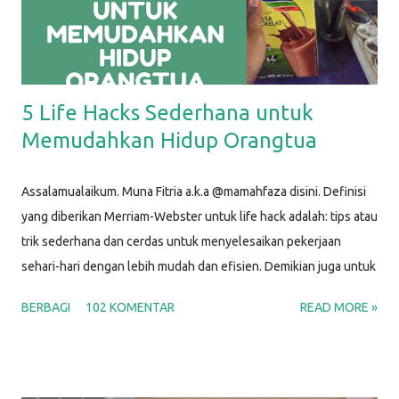
5 Life Hacks Sederhana untuk
Memudahkan Hidup Orangtua
Assalamualaikum. Muna Fitria a.k.a @mamahfaza disini. Definisi
yang diberikan Merriam-Webster untuk life hack adalah: tips atau
trik sederhana dan cerdas untuk menyelesaikan pekerjaan
sehari-hari dengan lebih mudah dan efisien. Demikian juga untuk
life hacks ini, aku menggunakan barang-barang sederhana untuk
BERBAGI
102 KOMENTAR
READ MORE »
membantu menyelesaikan masalah yang biasa kita hadapi dalam
kehidupan sehari-hari sebagai Mamah. Y'all, p arenting life is
hard; that's why we can make use of some life hacks. Setuju?
Berikut ini beberapa life hacks sederhana yang biasa aku