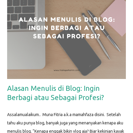
lakukan, dan bisa Mamah coba lakukan juga. Life Hack #1: Dry
Erase Sheet di Kulkas Dry erase sheet yang aku maksud disini
adalah media apapun untuk menulis : bisa papan tulis, atau
kertas memo. Kebetulan yang aku pakai adalah kertas yang
sudah dilaminating . Sebelumnya, aku bikin desain sederhana di
aplikasi Canva, lalu aku print dan laminating, sehingga bisa
ditulisi dengan spidol dan dihapus. Kertas ini kemudian aku t...
Alasan Menulis di Blog: Ingin
Berbagi atau Sebagai Profesi?
Assalamualaikum.. Muna Fitria a.k.a mamahfaza disini. Setelah
tahu aku punya blog, banyak juga yang menanyakan kenapa aku
menulis blog. “Kenapa enggak bikin vlog aja? Biar kekinian kayak