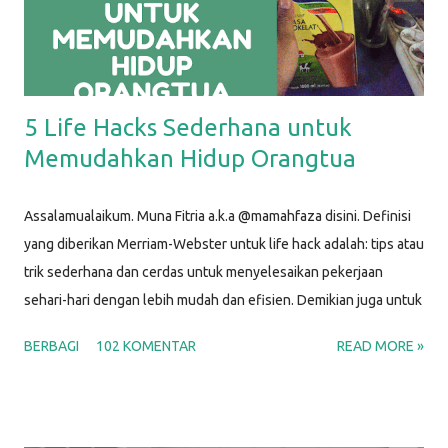
5 Life Hacks Sederhana untuk
Memudahkan Hidup Orangtua
Assalamualaikum. Muna Fitria a.k.a @mamahfaza disini. Definisi
yang diberikan Merriam-Webster untuk life hack adalah: tips atau
trik sederhana dan cerdas untuk menyelesaikan pekerjaan
sehari-hari dengan lebih mudah dan efisien. Demikian juga untuk
life hacks ini, aku menggunakan barang-barang sederhana untuk
BERBAGI
102 KOMENTAR
READ MORE »
membantu menyelesaikan masalah yang biasa kita hadapi dalam
kehidupan sehari-hari sebagai Mamah. Y'all, p arenting life is
hard; that's why we can make use of some life hacks. Setuju?
Berikut ini beberapa life hacks sederhana yang biasa aku