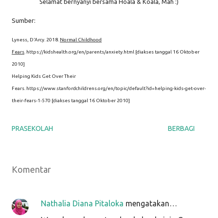
Selamat bernyanyi bersama Hoala & Koala, Mah :)
Sumber:
Lyness, D'Arcy. 2018.
Normal Childhood
Fears
. https://kidshealth.org/en/parents/anxiety.html [diakses tanggal 16 Oktober
2010]
Helping Kids Get Over Their
Fears. https://www.stanfordchildrens.org/en/topic/default?id=helping-kids-get-over-
their-fears-1-570 [diakses tanggal 16 Oktober 2010]
PRASEKOLAH
BERBAGI
Komentar
Nathalia Diana Pitaloka
mengatakan…