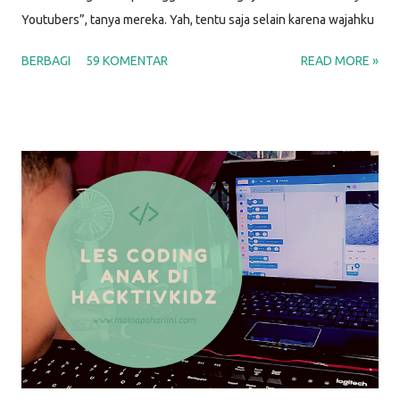
Youtubers”, tanya mereka. Yah, tentu saja selain karena wajahku
enggak menjual, berikut beberapa alasan aku memilih untuk
BERBAGI
59 KOMENTAR
READ MORE »
menulis blog. ALASAN MENULIS DI BLOG PERTAMA KALI
Menjawab pertanyaan banyak orang Nah. Sudah terbukti kan.
Artikel ini kutulis juga untuk menjawab banyaknya pertanyaan
“Kenapa kamu nge-blog?” yang muncul. Karena aku menjumpai
banyak pertanyaan di sekitarku, aku berasumsi bahwa diluar sana
juga ada banyak orang yang bertanya-tanya soal ini. Bukankah
sebagian besar dari kita dikit-dikit tanya Mbah Google. Ya kan?!
Siapa tahu saat Bunga (bukan nama sebenarnya) sedang mencari
tahu tentang sesuatu di Google, lalu ternyata artikel yang kutulis
bisa membantu. Berfaedah bukan? Salah satu artikel pertama
yang kutulis berjudul “ Baca Buku untuk Bayi - Gimana Caranya? ”
Alasa...