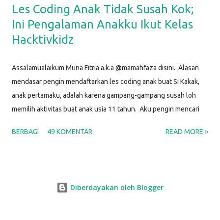
Les Coding Anak Tidak Susah Kok;
Ini Pengalaman Anakku Ikut Kelas
Hacktivkidz
Assalamualaikum Muna Fitria a.k.a @mamahfaza disini. Alasan
mendasar pengin mendaftarkan les coding anak buat Si Kakak,
anak pertamaku, adalah karena gampang-gampang susah loh
memilih aktivitas buat anak usia 11 tahun. Aku pengin mencari
kegiatan yang bisa jadi hobi dan kesibukan dia agar waktunya
BERBAGI
49 KOMENTAR
READ MORE »
produktif, yang sesuai dengan minatnya, yang menantang, dan
sekaligus yang bisa digunakan untuk mengasah keterampilan
untuk karir di masa depan. Setelah selidik sana-sini,
membandingkan ini-itu, dan musyawarah dengan Si Papah,
Diberdayakan oleh Blogger
alhamdulillah kami memutuskan bahwa kegiatan yang memenuhi
semua kriteria di atas adalah BELAJAR CODING . "Hah? Coding ?
Itu yang untuk membuat program komputer sama aplikasi hape