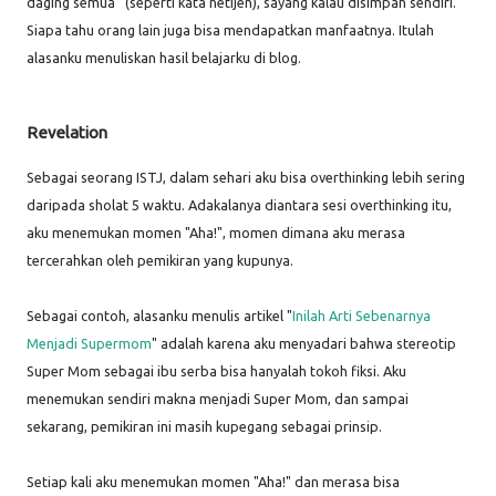
daging semua” (seperti kata netijen), sayang kalau disimpan sendiri.
Siapa tahu orang lain juga bisa mendapatkan manfaatnya. Itulah
alasanku menuliskan hasil belajarku di blog.
Revelation
Sebagai seorang ISTJ, dalam sehari aku bisa overthinking lebih sering
daripada sholat 5 waktu. Adakalanya diantara sesi overthinking itu,
aku menemukan momen "Aha!", momen dimana aku merasa
tercerahkan oleh pemikiran yang kupunya.
Sebagai contoh, alasanku menulis artikel "
Inilah Arti Sebenarnya
Menjadi Supermom
" adalah karena aku menyadari bahwa stereotip
Super Mom sebagai ibu serba bisa hanyalah tokoh fiksi. Aku
menemukan sendiri makna menjadi Super Mom, dan sampai
sekarang, pemikiran ini masih kupegang sebagai prinsip.
Setiap kali aku menemukan momen "Aha!" dan merasa bisa