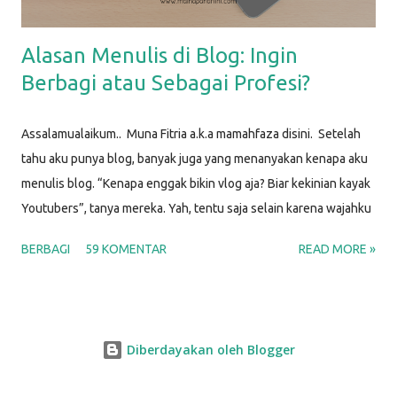
Alasan Menulis di Blog: Ingin
Berbagi atau Sebagai Profesi?
Assalamualaikum.. Muna Fitria a.k.a mamahfaza disini. Setelah
tahu aku punya blog, banyak juga yang menanyakan kenapa aku
menulis blog. “Kenapa enggak bikin vlog aja? Biar kekinian kayak
Youtubers”, tanya mereka. Yah, tentu saja selain karena wajahku
enggak menjual, berikut beberapa alasan aku memilih untuk
BERBAGI
59 KOMENTAR
READ MORE »
menulis blog. ALASAN MENULIS DI BLOG PERTAMA KALI
Menjawab pertanyaan banyak orang Nah. Sudah terbukti kan.
Artikel ini kutulis juga untuk menjawab banyaknya pertanyaan
“Kenapa kamu nge-blog?” yang muncul. Karena aku menjumpai
Diberdayakan oleh Blogger
banyak pertanyaan di sekitarku, aku berasumsi bahwa diluar sana
juga ada banyak orang yang bertanya-tanya soal ini. Bukankah