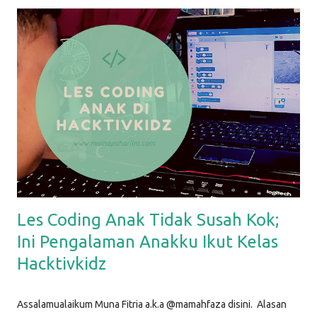
Berikut ini beberapa life hacks sederhana yang biasa aku
lakukan, dan bisa Mamah coba lakukan juga. Life Hack #1: Dry
Erase Sheet di Kulkas Dry erase sheet yang aku maksud disini
adalah media apapun untuk menulis : bisa papan tulis, atau
kertas memo. Kebetulan yang aku pakai adalah kertas yang
sudah dilaminating . Sebelumnya, aku bikin desain sederhana di
aplikasi Canva, lalu aku print dan laminating, sehingga bisa
ditulisi dengan spidol dan dihapus. Kertas ini kemudian aku t...
Les Coding Anak Tidak Susah Kok;
Ini Pengalaman Anakku Ikut Kelas
Hacktivkidz
Assalamualaikum Muna Fitria a.k.a @mamahfaza disini. Alasan