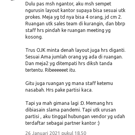
Dulu pas msh ngantor, aku msh sempet
ngurusin layout kantor supaya bisa sesuai utk
prokes. Meja yg td nya bisa 4 orang, jd cm 2.
Ruangan utk sales team di kurangin, dan bbrp
staff hrs pindah ke ruangan meeting yg
kosong.
Trus OJK minta denah layout juga hrs diganti.
Sesuai Ama jumlah orang yg ada di ruangan.
Dan meja2 yg ditempati hrs diksh tanda
tertentu. Ribeeeeeet itu.
Gitu juga ruangan yg mana staff ketemu
nasabah. Hrs pake partisi kaca.
Tapi ya mah gimana lagi :D. Memang hrs
dibiasain slama pandemi. Tapi utk urusan
partisi , aku tinggal hubungan vendor yg udah
terdaftar sebagai partner kantor :)
26 Januari 2021 pukul 18.50