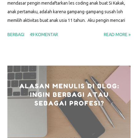
mendasar pengin mendaftarkan les coding anak buat Si Kakak,
anak pertamaku, adalah karena gampang-gampang susah loh
memilih aktivitas buat anak usia 11 tahun. Aku pengin mencari
kegiatan yang bisa jadi hobi dan kesibukan dia agar waktunya
BERBAGI
49 KOMENTAR
READ MORE »
produktif, yang sesuai dengan minatnya, yang menantang, dan
sekaligus yang bisa digunakan untuk mengasah keterampilan
untuk karir di masa depan. Setelah selidik sana-sini,
membandingkan ini-itu, dan musyawarah dengan Si Papah,
alhamdulillah kami memutuskan bahwa kegiatan yang memenuhi
semua kriteria di atas adalah BELAJAR CODING . "Hah? Coding ?
Itu yang untuk membuat program komputer sama aplikasi hape
itu kan? Belajar coding untuk anak apa engga terlalu susah?" I
know.. I know.. Awalnya aku juga mikir gitu. Tapi setelah nyoba
belajar di sekolah coding anak Hacktivkidz, kekhawatiran itu
terpatahkan. Hacktivkidz by Hacktiv8 Hacktiv8 adalah lembaga
pendidikan yang mem...