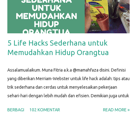
5 Life Hacks Sederhana untuk
Memudahkan Hidup Orangtua
Assalamualaikum. Muna Fitria a.k.a @mamahfaza disini. Definisi
yang diberikan Merriam-Webster untuk life hack adalah: tips atau
trik sederhana dan cerdas untuk menyelesaikan pekerjaan
sehari-hari dengan lebih mudah dan efisien. Demikian juga untuk
life hacks ini, aku menggunakan barang-barang sederhana untuk
BERBAGI
102 KOMENTAR
READ MORE »
membantu menyelesaikan masalah yang biasa kita hadapi dalam
kehidupan sehari-hari sebagai Mamah. Y'all, p arenting life is
hard; that's why we can make use of some life hacks. Setuju?