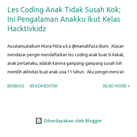
Les Coding Anak Tidak Susah Kok;
Ini Pengalaman Anakku Ikut Kelas
Hacktivkidz
Assalamualaikum Muna Fitria a.k.a @mamahfaza disini. Alasan
mendasar pengin mendaftarkan les coding anak buat Si Kakak,
anak pertamaku, adalah karena gampang-gampang susah loh
memilih aktivitas buat anak usia 11 tahun. Aku pengin mencari
kegiatan yang bisa jadi hobi dan kesibukan dia agar waktunya
BERBAGI
49 KOMENTAR
READ MORE »
produktif, yang sesuai dengan minatnya, yang menantang, dan
sekaligus yang bisa digunakan untuk mengasah keterampilan
untuk karir di masa depan. Setelah selidik sana-sini,
membandingkan ini-itu, dan musyawarah dengan Si Papah,
Diberdayakan oleh Blogger
alhamdulillah kami memutuskan bahwa kegiatan yang memenuhi
semua kriteria di atas adalah BELAJAR CODING . "Hah? Coding ?