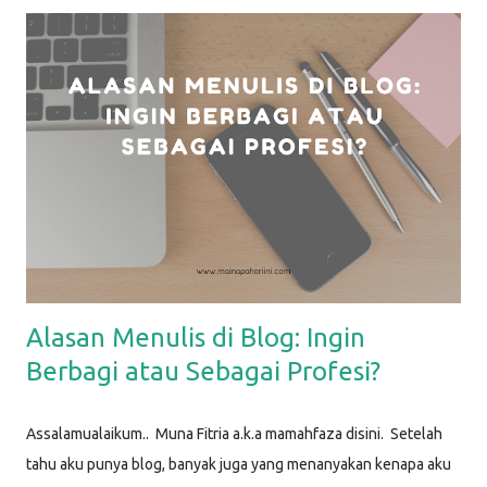
Berikut ini beberapa life hacks sederhana yang biasa aku
lakukan, dan bisa Mamah coba lakukan juga. Life Hack #1: Dry
Erase Sheet di Kulkas Dry erase sheet yang aku maksud disini
adalah media apapun untuk menulis : bisa papan tulis, atau
kertas memo. Kebetulan yang aku pakai adalah kertas yang
sudah dilaminating . Sebelumnya, aku bikin desain sederhana di
aplikasi Canva, lalu aku print dan laminating, sehingga bisa
ditulisi dengan spidol dan dihapus. Kertas ini kemudian aku t...
Alasan Menulis di Blog: Ingin
Berbagi atau Sebagai Profesi?
Assalamualaikum.. Muna Fitria a.k.a mamahfaza disini. Setelah
tahu aku punya blog, banyak juga yang menanyakan kenapa aku