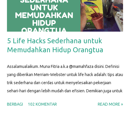
5 Life Hacks Sederhana untuk
Memudahkan Hidup Orangtua
Assalamualaikum. Muna Fitria a.k.a @mamahfaza disini. Definisi
yang diberikan Merriam-Webster untuk life hack adalah: tips atau
trik sederhana dan cerdas untuk menyelesaikan pekerjaan
sehari-hari dengan lebih mudah dan efisien. Demikian juga untuk
life hacks ini, aku menggunakan barang-barang sederhana untuk
BERBAGI
102 KOMENTAR
READ MORE »
membantu menyelesaikan masalah yang biasa kita hadapi dalam
kehidupan sehari-hari sebagai Mamah. Y'all, p arenting life is
hard; that's why we can make use of some life hacks. Setuju?