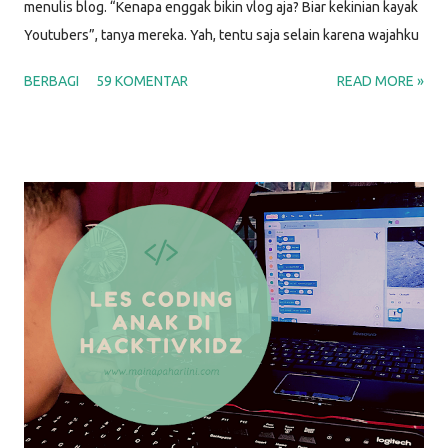
menulis blog. “Kenapa enggak bikin vlog aja? Biar kekinian kayak
Youtubers”, tanya mereka. Yah, tentu saja selain karena wajahku
enggak menjual, berikut beberapa alasan aku memilih untuk
BERBAGI
59 KOMENTAR
READ MORE »
menulis blog. ALASAN MENULIS DI BLOG PERTAMA KALI
Menjawab pertanyaan banyak orang Nah. Sudah terbukti kan.
Artikel ini kutulis juga untuk menjawab banyaknya pertanyaan
“Kenapa kamu nge-blog?” yang muncul. Karena aku menjumpai
banyak pertanyaan di sekitarku, aku berasumsi bahwa diluar sana
juga ada banyak orang yang bertanya-tanya soal ini. Bukankah
sebagian besar dari kita dikit-dikit tanya Mbah Google. Ya kan?!
Siapa tahu saat Bunga (bukan nama sebenarnya) sedang mencari
tahu tentang sesuatu di Google, lalu ternyata artikel yang kutulis
bisa membantu. Berfaedah bukan? Salah satu artikel pertama
yang kutulis berjudul “ Baca Buku untuk Bayi - Gimana Caranya? ”
Alasa...