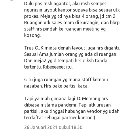
Dulu pas msh ngantor, aku msh sempet
ngurusin layout kantor supaya bisa sesuai utk
prokes. Meja yg td nya bisa 4 orang, jd cm 2.
Ruangan utk sales team di kurangin, dan bbrp
staff hrs pindah ke ruangan meeting yg
kosong.
Trus OJK minta denah layout juga hrs diganti.
Sesuai Ama jumlah orang yg ada di ruangan.
Dan meja2 yg ditempati hrs diksh tanda
tertentu. Ribeeeeeet itu.
Gitu juga ruangan yg mana staff ketemu
nasabah. Hrs pake partisi kaca.
Tapi ya mah gimana lagi :D. Memang hrs
dibiasain slama pandemi. Tapi utk urusan
partisi , aku tinggal hubungan vendor yg udah
terdaftar sebagai partner kantor :)
26 Januari 2021 pukul 18.50