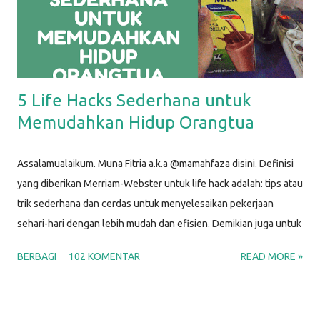
5 Life Hacks Sederhana untuk
Memudahkan Hidup Orangtua
Assalamualaikum. Muna Fitria a.k.a @mamahfaza disini. Definisi
yang diberikan Merriam-Webster untuk life hack adalah: tips atau
trik sederhana dan cerdas untuk menyelesaikan pekerjaan
sehari-hari dengan lebih mudah dan efisien. Demikian juga untuk
life hacks ini, aku menggunakan barang-barang sederhana untuk
BERBAGI
102 KOMENTAR
READ MORE »
membantu menyelesaikan masalah yang biasa kita hadapi dalam
kehidupan sehari-hari sebagai Mamah. Y'all, p arenting life is
hard; that's why we can make use of some life hacks. Setuju?