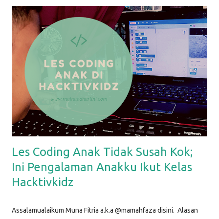
Berikut ini beberapa life hacks sederhana yang biasa aku
lakukan, dan bisa Mamah coba lakukan juga. Life Hack #1: Dry
Erase Sheet di Kulkas Dry erase sheet yang aku maksud disini
adalah media apapun untuk menulis : bisa papan tulis, atau
kertas memo. Kebetulan yang aku pakai adalah kertas yang
sudah dilaminating . Sebelumnya, aku bikin desain sederhana di
aplikasi Canva, lalu aku print dan laminating, sehingga bisa
ditulisi dengan spidol dan dihapus. Kertas ini kemudian aku t...
Les Coding Anak Tidak Susah Kok;
Ini Pengalaman Anakku Ikut Kelas
Hacktivkidz
Assalamualaikum Muna Fitria a.k.a @mamahfaza disini. Alasan