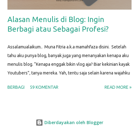
Alasan Menulis di Blog: Ingin
Berbagi atau Sebagai Profesi?
Assalamualaikum.. Muna Fitria a.k.a mamahfaza disini. Setelah
tahu aku punya blog, banyak juga yang menanyakan kenapa aku
menulis blog. “Kenapa enggak bikin vlog aja? Biar kekinian kayak
Youtubers”, tanya mereka. Yah, tentu saja selain karena wajahku
enggak menjual, berikut beberapa alasan aku memilih untuk
BERBAGI
59 KOMENTAR
READ MORE »
menulis blog. ALASAN MENULIS DI BLOG PERTAMA KALI
Menjawab pertanyaan banyak orang Nah. Sudah terbukti kan.
Artikel ini kutulis juga untuk menjawab banyaknya pertanyaan
“Kenapa kamu nge-blog?” yang muncul. Karena aku menjumpai
Diberdayakan oleh Blogger
banyak pertanyaan di sekitarku, aku berasumsi bahwa diluar sana
juga ada banyak orang yang bertanya-tanya soal ini. Bukankah