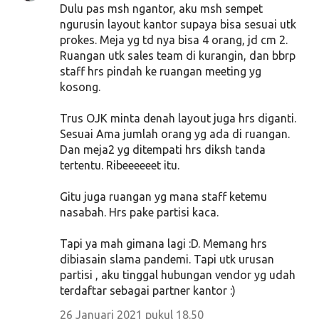
Dulu pas msh ngantor, aku msh sempet
ngurusin layout kantor supaya bisa sesuai utk
prokes. Meja yg td nya bisa 4 orang, jd cm 2.
Ruangan utk sales team di kurangin, dan bbrp
staff hrs pindah ke ruangan meeting yg
kosong.
Trus OJK minta denah layout juga hrs diganti.
Sesuai Ama jumlah orang yg ada di ruangan.
Dan meja2 yg ditempati hrs diksh tanda
tertentu. Ribeeeeeet itu.
Gitu juga ruangan yg mana staff ketemu
nasabah. Hrs pake partisi kaca.
Tapi ya mah gimana lagi :D. Memang hrs
dibiasain slama pandemi. Tapi utk urusan
partisi , aku tinggal hubungan vendor yg udah
terdaftar sebagai partner kantor :)
26 Januari 2021 pukul 18.50