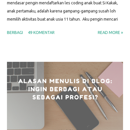
mendasar pengin mendaftarkan les coding anak buat Si Kakak,
anak pertamaku, adalah karena gampang-gampang susah loh
memilih aktivitas buat anak usia 11 tahun. Aku pengin mencari
kegiatan yang bisa jadi hobi dan kesibukan dia agar waktunya
BERBAGI
49 KOMENTAR
READ MORE »
produktif, yang sesuai dengan minatnya, yang menantang, dan
sekaligus yang bisa digunakan untuk mengasah keterampilan
untuk karir di masa depan. Setelah selidik sana-sini,
membandingkan ini-itu, dan musyawarah dengan Si Papah,
alhamdulillah kami memutuskan bahwa kegiatan yang memenuhi
semua kriteria di atas adalah BELAJAR CODING . "Hah? Coding ?
Itu yang untuk membuat program komputer sama aplikasi hape
itu kan? Belajar coding untuk anak apa engga terlalu susah?" I
know.. I know.. Awalnya aku juga mikir gitu. Tapi setelah nyoba
belajar di sekolah coding anak Hacktivkidz, kekhawatiran itu
terpatahkan. Hacktivkidz by Hacktiv8 Hacktiv8 adalah lembaga
pendidikan yang mem...