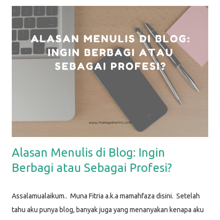
Berikut ini beberapa life hacks sederhana yang biasa aku
lakukan, dan bisa Mamah coba lakukan juga. Life Hack #1: Dry
Erase Sheet di Kulkas Dry erase sheet yang aku maksud disini
adalah media apapun untuk menulis : bisa papan tulis, atau
kertas memo. Kebetulan yang aku pakai adalah kertas yang
sudah dilaminating . Sebelumnya, aku bikin desain sederhana di
aplikasi Canva, lalu aku print dan laminating, sehingga bisa
ditulisi dengan spidol dan dihapus. Kertas ini kemudian aku t...
Alasan Menulis di Blog: Ingin
Berbagi atau Sebagai Profesi?
Assalamualaikum.. Muna Fitria a.k.a mamahfaza disini. Setelah
tahu aku punya blog, banyak juga yang menanyakan kenapa aku