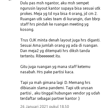
Dulu pas msh ngantor, aku msh sempet
ngurusin layout kantor supaya bisa sesuai utk
prokes. Meja yg td nya bisa 4 orang, jd cm 2.
Ruangan utk sales team di kurangin, dan bbrp
staff hrs pindah ke ruangan meeting yg
kosong.
Trus OJK minta denah layout juga hrs diganti.
Sesuai Ama jumlah orang yg ada di ruangan.
Dan meja2 yg ditempati hrs diksh tanda
tertentu. Ribeeeeeet itu.
Gitu juga ruangan yg mana staff ketemu
nasabah. Hrs pake partisi kaca.
Tapi ya mah gimana lagi :D. Memang hrs
dibiasain slama pandemi. Tapi utk urusan
partisi , aku tinggal hubungan vendor yg udah
terdaftar sebagai partner kantor :)
26 Januari 2021 pukul 18.50