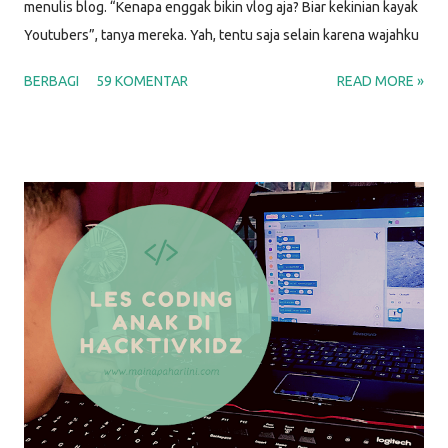
menulis blog. “Kenapa enggak bikin vlog aja? Biar kekinian kayak
Youtubers”, tanya mereka. Yah, tentu saja selain karena wajahku
enggak menjual, berikut beberapa alasan aku memilih untuk
BERBAGI
59 KOMENTAR
READ MORE »
menulis blog. ALASAN MENULIS DI BLOG PERTAMA KALI
Menjawab pertanyaan banyak orang Nah. Sudah terbukti kan.
Artikel ini kutulis juga untuk menjawab banyaknya pertanyaan
“Kenapa kamu nge-blog?” yang muncul. Karena aku menjumpai
banyak pertanyaan di sekitarku, aku berasumsi bahwa diluar sana
juga ada banyak orang yang bertanya-tanya soal ini. Bukankah
sebagian besar dari kita dikit-dikit tanya Mbah Google. Ya kan?!
Siapa tahu saat Bunga (bukan nama sebenarnya) sedang mencari
tahu tentang sesuatu di Google, lalu ternyata artikel yang kutulis
bisa membantu. Berfaedah bukan? Salah satu artikel pertama
yang kutulis berjudul “ Baca Buku untuk Bayi - Gimana Caranya? ”
Alasa...