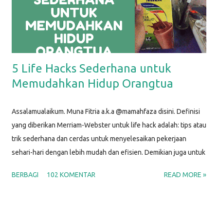
5 Life Hacks Sederhana untuk
Memudahkan Hidup Orangtua
Assalamualaikum. Muna Fitria a.k.a @mamahfaza disini. Definisi
yang diberikan Merriam-Webster untuk life hack adalah: tips atau
trik sederhana dan cerdas untuk menyelesaikan pekerjaan
sehari-hari dengan lebih mudah dan efisien. Demikian juga untuk
life hacks ini, aku menggunakan barang-barang sederhana untuk
BERBAGI
102 KOMENTAR
READ MORE »
membantu menyelesaikan masalah yang biasa kita hadapi dalam
kehidupan sehari-hari sebagai Mamah. Y'all, p arenting life is
hard; that's why we can make use of some life hacks. Setuju?