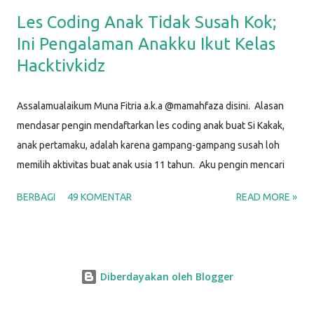
Les Coding Anak Tidak Susah Kok;
Ini Pengalaman Anakku Ikut Kelas
Hacktivkidz
Assalamualaikum Muna Fitria a.k.a @mamahfaza disini. Alasan
mendasar pengin mendaftarkan les coding anak buat Si Kakak,
anak pertamaku, adalah karena gampang-gampang susah loh
memilih aktivitas buat anak usia 11 tahun. Aku pengin mencari
kegiatan yang bisa jadi hobi dan kesibukan dia agar waktunya
BERBAGI
49 KOMENTAR
READ MORE »
produktif, yang sesuai dengan minatnya, yang menantang, dan
sekaligus yang bisa digunakan untuk mengasah keterampilan
untuk karir di masa depan. Setelah selidik sana-sini,
membandingkan ini-itu, dan musyawarah dengan Si Papah,
Diberdayakan oleh Blogger
alhamdulillah kami memutuskan bahwa kegiatan yang memenuhi
semua kriteria di atas adalah BELAJAR CODING . "Hah? Coding ?