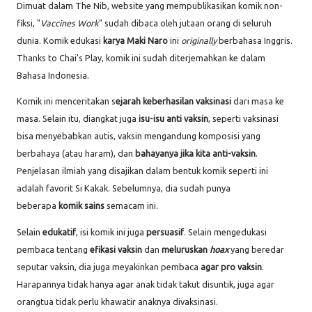
Dimuat dalam The Nib, website yang mempublikasikan komik non-
fiksi, "
Vaccines Work
" sudah dibaca oleh jutaan orang di seluruh
dunia. Komik edukasi
karya Maki Naro
ini
originally
berbahasa Inggris.
Thanks to Chai's Play, komik ini sudah diterjemahkan ke dalam
Bahasa Indonesia.
Komik ini menceritakan s
ejarah keberhasilan vaksinasi
dari masa ke
masa. Selain itu, diangkat juga
isu-isu anti vaksin
, seperti vaksinasi
bisa menyebabkan autis, vaksin mengandung komposisi yang
berbahaya (atau haram), dan
bahayanya jika kita anti-vaksin
.
Penjelasan ilmiah yang disajikan dalam bentuk komik seperti ini
adalah favorit Si Kakak. Sebelumnya, dia sudah punya
beberapa
komik sains
semacam ini.
Selain
edukatif
, isi komik ini juga
persuasif
. Selain mengedukasi
pembaca tentang
efikasi vaksin
dan
meluruskan
hoax
yang beredar
seputar vaksin, dia juga meyakinkan pembaca
agar pro vaksin
.
Harapannya tidak hanya agar anak tidak takut disuntik, juga agar
orangtua tidak perlu khawatir anaknya divaksinasi.