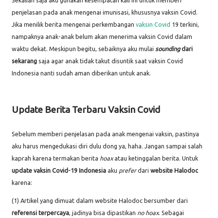
Sekalian saja aku gunakan kesempatan kali ini untuk memberi
penjelasan pada anak mengenai imunisasi, khususnya vaksin Covid.
Jika menilik berita mengenai perkembangan
vaksin Covid
19 terkini,
nampaknya anak-anak belum akan menerima vaksin Covid dalam
waktu dekat. Meskipun begitu, sebaiknya aku mulai
sounding
dari
sekarang
saja agar anak tidak takut disuntik saat vaksin Covid
Indonesia nanti sudah aman diberikan untuk anak.
Update Berita Terbaru Vaksin Covid
Sebelum memberi penjelasan pada anak mengenai vaksin, pastinya
aku harus mengedukasi diri dulu dong ya, haha. Jangan sampai salah
kaprah karena termakan berita
hoax
atau ketinggalan berita. Untuk
update vaksin Covid-19 Indonesia
aku
prefer
dari
website Halodoc
karena:
(1) Artikel yang dimuat dalam website Halodoc bersumber dari
referensi terpercaya
, jadinya bisa dipastikan
no hoax
. Sebagai