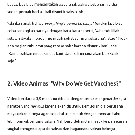
balita, kita bisa
menceritakan
pada anak bahwa sebenarnya dia
sudah
pernah
berkali-kali
disuntik
vaksin loh.
Yakinkan anak bahwa
everything's gonna be okay
. Mungkin kita bisa
coba tenangkan hatinya dengan kata-kata seperti, "Alhamdulillah
setelah divaksin badanmu masih sehat sampai sekarang", atau "Tidak
ada bagian tubuhmu yang terasa sakit karena disuntik kan", atau
"Kamu bahkan enggak ingat kan?! Jadi kali ini juga akan baik-baik
saja."
2. Video Animasi "Why Do We Get Vaccines?"
Video berdurasi 3,5 menit ini dibuka dengan cerita mengenai Jessi, si
narator yang
nervous
karena akan disuntik. Kemudian dia berusaha
meyakinkan dirinya agar tidak takut disuntik dengan mencari tahu
lebih banyak tentang vaksin. Nah baru deh mulai masuk ke penjelasan
singkat mengenai
apa itu vaksin
dan
bagaimana vaksin bekerja
.