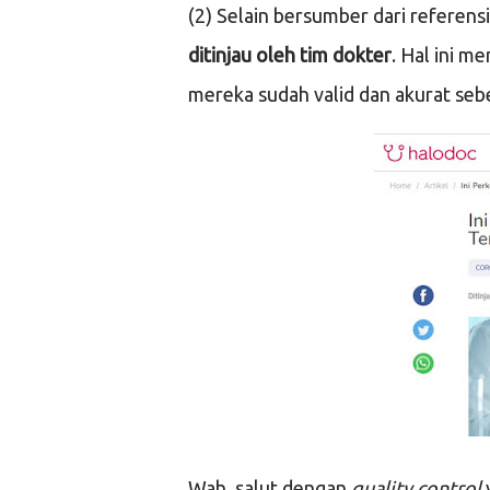
(2) Selain bersumber dari referens
ditinjau oleh tim dokter
. Hal ini 
mereka sudah valid dan akurat seb
Wah, salut dengan
quality control