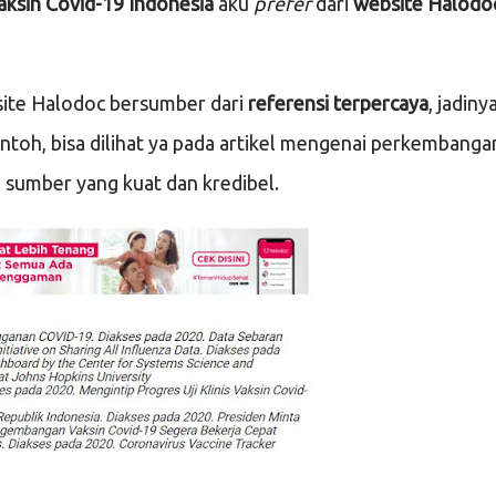
aksin Covid-19 Indonesia
aku
prefer
dari
website Halodo
site Halodoc bersumber dari
referensi terpercaya
, jadiny
ontoh, bisa dilihat ya pada artikel mengenai perkembanga
 sumber yang kuat dan kredibel.