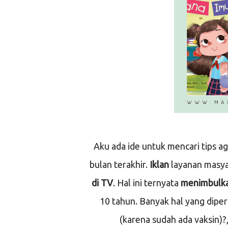
Aku ada ide untuk mencari tips agar anak tidak takut disuntik ini sebenarnya sejak beberapa
bulan terakhir.
Iklan
layanan masy
di TV
. Hal ini ternyata
menimbulka
10 tahun. Banyak hal yang diper
(karena sudah ada vaksin)?,