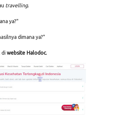
tau
travelling
.
ana ya?"
hasilnya dimana ya?"
 di
website Halodoc
.