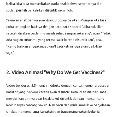
balita, kita bisa
menceritakan
pada anak bahwa sebenarnya dia
sudah
pernah
berkali-kali
disuntik
vaksin loh.
Yakinkan anak bahwa
everything's gonna be okay
. Mungkin kita bisa
coba tenangkan hatinya dengan kata-kata seperti, "Alhamdulillah
setelah divaksin badanmu masih sehat sampai sekarang", atau "Tidak
ada bagian tubuhmu yang terasa sakit karena disuntik kan", atau
"Kamu bahkan enggak ingat kan?! Jadi kali ini juga akan baik-baik
saja."
2. Video Animasi "Why Do We Get Vaccines?"
Video berdurasi 3,5 menit ini dibuka dengan cerita mengenai Jessi, si
narator yang
nervous
karena akan disuntik. Kemudian dia berusaha
meyakinkan dirinya agar tidak takut disuntik dengan mencari tahu
lebih banyak tentang vaksin. Nah baru deh mulai masuk ke penjelasan
singkat mengenai
apa itu vaksin
dan
bagaimana vaksin bekerja
.