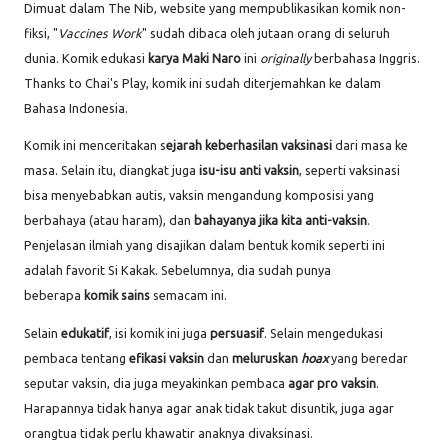
Dimuat dalam The Nib, website yang mempublikasikan komik non-
fiksi, "
Vaccines Work
" sudah dibaca oleh jutaan orang di seluruh
dunia. Komik edukasi
karya Maki Naro
ini
originally
berbahasa Inggris.
Thanks to Chai's Play, komik ini sudah diterjemahkan ke dalam
Bahasa Indonesia.
Komik ini menceritakan s
ejarah keberhasilan vaksinasi
dari masa ke
masa. Selain itu, diangkat juga
isu-isu anti vaksin
, seperti vaksinasi
bisa menyebabkan autis, vaksin mengandung komposisi yang
berbahaya (atau haram), dan
bahayanya jika kita anti-vaksin
.
Penjelasan ilmiah yang disajikan dalam bentuk komik seperti ini
adalah favorit Si Kakak. Sebelumnya, dia sudah punya
beberapa
komik sains
semacam ini.
Selain
edukatif
, isi komik ini juga
persuasif
. Selain mengedukasi
pembaca tentang
efikasi vaksin
dan
meluruskan
hoax
yang beredar
seputar vaksin, dia juga meyakinkan pembaca
agar pro vaksin
.
Harapannya tidak hanya agar anak tidak takut disuntik, juga agar
orangtua tidak perlu khawatir anaknya divaksinasi.