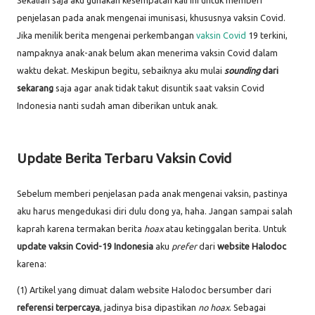
Sekalian saja aku gunakan kesempatan kali ini untuk memberi
penjelasan pada anak mengenai imunisasi, khususnya vaksin Covid.
Jika menilik berita mengenai perkembangan
vaksin Covid
19 terkini,
nampaknya anak-anak belum akan menerima vaksin Covid dalam
waktu dekat. Meskipun begitu, sebaiknya aku mulai
sounding
dari
sekarang
saja agar anak tidak takut disuntik saat vaksin Covid
Indonesia nanti sudah aman diberikan untuk anak.
Update Berita Terbaru Vaksin Covid
Sebelum memberi penjelasan pada anak mengenai vaksin, pastinya
aku harus mengedukasi diri dulu dong ya, haha. Jangan sampai salah
kaprah karena termakan berita
hoax
atau ketinggalan berita. Untuk
update vaksin Covid-19 Indonesia
aku
prefer
dari
website Halodoc
karena:
(1) Artikel yang dimuat dalam website Halodoc bersumber dari
referensi terpercaya
, jadinya bisa dipastikan
no hoax
. Sebagai