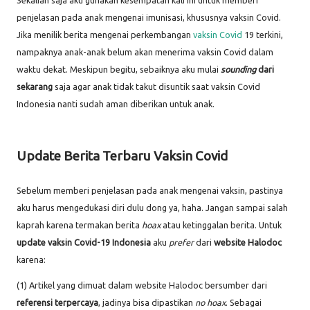
Sekalian saja aku gunakan kesempatan kali ini untuk memberi
penjelasan pada anak mengenai imunisasi, khususnya vaksin Covid.
Jika menilik berita mengenai perkembangan
vaksin Covid
19 terkini,
nampaknya anak-anak belum akan menerima vaksin Covid dalam
waktu dekat. Meskipun begitu, sebaiknya aku mulai
sounding
dari
sekarang
saja agar anak tidak takut disuntik saat vaksin Covid
Indonesia nanti sudah aman diberikan untuk anak.
Update Berita Terbaru Vaksin Covid
Sebelum memberi penjelasan pada anak mengenai vaksin, pastinya
aku harus mengedukasi diri dulu dong ya, haha. Jangan sampai salah
kaprah karena termakan berita
hoax
atau ketinggalan berita. Untuk
update vaksin Covid-19 Indonesia
aku
prefer
dari
website Halodoc
karena:
(1) Artikel yang dimuat dalam website Halodoc bersumber dari
referensi terpercaya
, jadinya bisa dipastikan
no hoax
. Sebagai