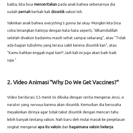
balita, kita bisa
menceritakan
pada anak bahwa sebenarnya dia
sudah
pernah
berkali-kali
disuntik
vaksin loh.
Yakinkan anak bahwa
everything's gonna be okay
. Mungkin kita bisa
coba tenangkan hatinya dengan kata-kata seperti, "Alhamdulillah
setelah divaksin badanmu masih sehat sampai sekarang", atau "Tidak
ada bagian tubuhmu yang terasa sakit karena disuntik kan", atau
"Kamu bahkan enggak ingat kan?! Jadi kali ini juga akan baik-baik
saja."
2. Video Animasi "Why Do We Get Vaccines?"
Video berdurasi 3,5 menit ini dibuka dengan cerita mengenai Jessi, si
narator yang
nervous
karena akan disuntik. Kemudian dia berusaha
meyakinkan dirinya agar tidak takut disuntik dengan mencari tahu
lebih banyak tentang vaksin. Nah baru deh mulai masuk ke penjelasan
singkat mengenai
apa itu vaksin
dan
bagaimana vaksin bekerja
.