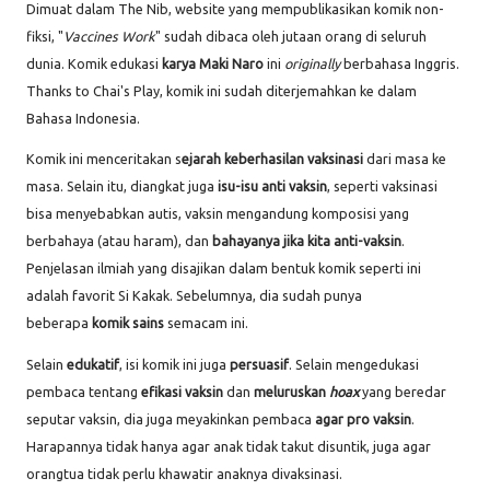
Dimuat dalam The Nib, website yang mempublikasikan komik non-
fiksi, "
Vaccines Work
" sudah dibaca oleh jutaan orang di seluruh
dunia. Komik edukasi
karya Maki Naro
ini
originally
berbahasa Inggris.
Thanks to Chai's Play, komik ini sudah diterjemahkan ke dalam
Bahasa Indonesia.
Komik ini menceritakan s
ejarah keberhasilan vaksinasi
dari masa ke
masa. Selain itu, diangkat juga
isu-isu anti vaksin
, seperti vaksinasi
bisa menyebabkan autis, vaksin mengandung komposisi yang
berbahaya (atau haram), dan
bahayanya jika kita anti-vaksin
.
Penjelasan ilmiah yang disajikan dalam bentuk komik seperti ini
adalah favorit Si Kakak. Sebelumnya, dia sudah punya
beberapa
komik sains
semacam ini.
Selain
edukatif
, isi komik ini juga
persuasif
. Selain mengedukasi
pembaca tentang
efikasi vaksin
dan
meluruskan
hoax
yang beredar
seputar vaksin, dia juga meyakinkan pembaca
agar pro vaksin
.
Harapannya tidak hanya agar anak tidak takut disuntik, juga agar
orangtua tidak perlu khawatir anaknya divaksinasi.