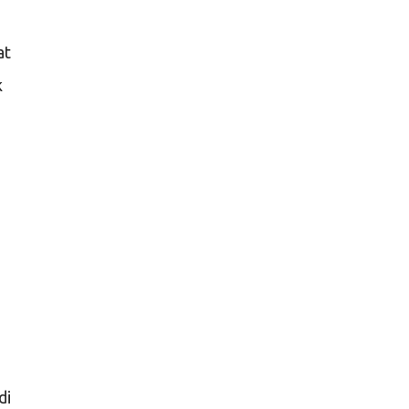
at
k
di