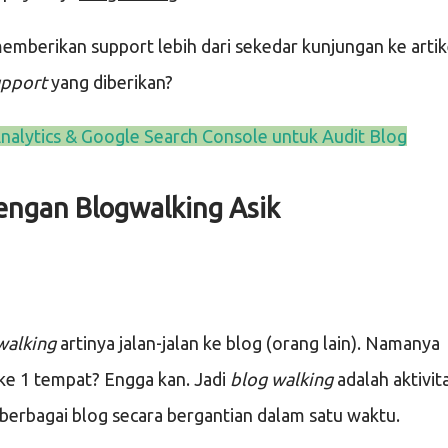
emberikan support lebih dari sekedar kunjungan ke artik
upport
yang diberikan?
nalytics & Google Search Console untuk Audit Blog
engan Blogwalking Asik
walking
artinya jalan-jalan ke blog (orang lain). Namanya
 ke 1 tempat? Engga kan. Jadi
blog walking
adalah aktivit
 berbagai blog secara bergantian dalam satu waktu.