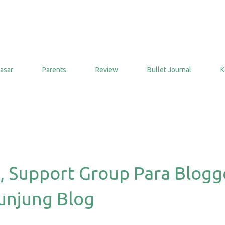
Langsung ke konten utama
asar
Parents
Review
Bullet Journal
K
, Support Group Para Blogge
unjung Blog