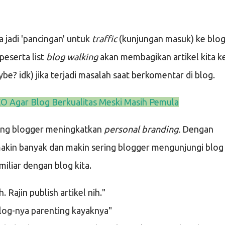
sa jadi 'pancingan' untuk
traffic
(kunjungan masuk) ke blo
peserta list
blog walking
akan membagikan artikel kita k
be? idk) jika terjadi masalah saat berkomentar di blog.
EO Agar Blog Berkualitas Meski Masih Pemula
jang blogger meningkatkan
personal branding.
Dengan
akin banyak dan makin sering blogger mengunjungi blog
miliar dengan blog kita.
. Rajin publish artikel nih."
log-nya parenting kayaknya"