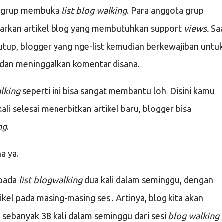
in grup membuka
list blog walking
. Para anggota grup
tarkan artikel blog yang membutuhkan support
views.
Sa
tup, blogger yang nge-list kemudian berkewajiban untu
dan meninggalkan komentar disana.
alking
seperti ini bisa sangat membantu loh. Disini kamu
li selesai menerbitkan artikel baru, blogger bisa
ng
.
na ya.
 pada
list blogwalking
dua kali dalam seminggu, dengan
ikel pada masing-masing sesi. Artinya, blog kita akan
ebanyak 38 kali dalam seminggu dari sesi
blog walking