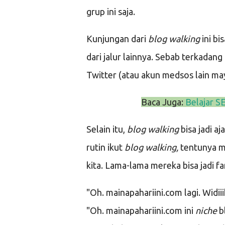
grup ini saja.
Kunjungan dari
blog walking
ini bi
dari jalur lainnya. Sebab terkadang 
Twitter (atau akun medsos lain may
Baca Juga:
Belajar S
Selain itu,
blog walking
bisa jadi a
rutin ikut
blog walking,
tentunya m
kita. Lama-lama mereka bisa jadi fa
"Oh. mainapahariini.com lagi. Widiiih
"Oh. mainapahariini.com ini
niche
b