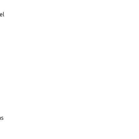
el
as