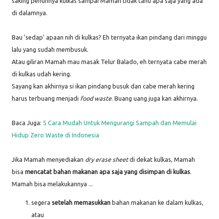
saking penuhnya kulkas sampai Mamah tidak tahu apa saja yang ada
di dalamnya.
Bau 'sedap' apaan nih di kulkas? Eh ternyata ikan pindang dari minggu
lalu yang sudah membusuk.
Atau giliran Mamah mau masak Telur Balado, eh ternyata cabe merah
di kulkas udah kering.
Sayang kan akhirnya si ikan pindang busuk dan cabe merah kering
harus terbuang menjadi
food waste
. Buang uang juga kan akhirnya.
Baca Juga:
5 Cara Mudah Untuk Mengurangi Sampah dan Memulai
Hidup Zero Waste di Indonesia
Jika Mamah menyediakan
dry erase sheet
di dekat kulkas, Mamah
bisa
mencatat bahan makanan apa saja yang disimpan di kulkas
.
Mamah bisa melakukannya ...
segera
setelah memasukkan
bahan makanan ke dalam kulkas,
atau