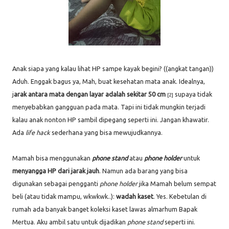
Anak siapa yang kalau lihat HP sampe kayak begini? ((angkat tangan))
Aduh. Enggak bagus ya, Mah, buat kesehatan mata anak. Idealnya,
j
arak antara mata dengan layar adalah sekitar 50 cm
supaya tidak
[2]
menyebabkan gangguan pada mata. Tapi ini tidak mungkin terjadi
kalau anak nonton HP sambil dipegang seperti ini. Jangan khawatir.
Ada
life hack
sederhana yang bisa mewujudkannya.
Mamah bisa menggunakan
phone stand
atau
phone holder
untuk
menyangga HP dari jarak jauh
. Namun ada barang yang bisa
digunakan sebagai pengganti
phone holder
jika Mamah belum sempat
beli (atau tidak mampu, wkwkwk..):
wadah kaset
. Yes. Kebetulan di
rumah ada banyak banget koleksi kaset lawas almarhum Bapak
Mertua. Aku ambil satu untuk dijadikan
phone stand
seperti ini.