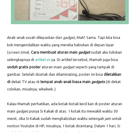
Anak-anak susah dilepaskan dari
gadget
, Mah? Sama. Tapi kita bisa
kok mengendalikan waktu yang mereka habiskan di depan layar
(
screen time
).
Cara membuat aturan main
gadget
sudah aku tuliskan
selengkapnya di
artikel ini
ya. Di artikel tersebut, Mamah juga bisa
unduh gratis poster
aturan main
gadget
seperti yang tampak di
gambar. Setelah dicetak dan dilaminating, poster ini bisa
diletakkan
di
dekat TV atau di
tempat anak-anak biasa main
gadgets
(di dekat
colokan, misalnya, wkwkwk..)
Kalau Mamah perhatikan, ada kotak-kotak kecil kan di poster aturan
main
gadget
punya Si Kakak di atas. 1 kotak itu mewakili waktu 30
menit. Jika Si Kakak sudah menghabiskan waktu setengah jam untuk
nonton Youtube di HP, misalnya, 1 kotak dicentang. Dalam 1 hari, Si