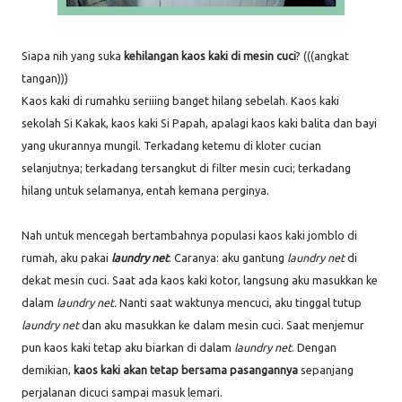
Siapa nih yang suka
kehilangan kaos kaki di mesin cuci
? (((angkat
tangan)))
Kaos kaki di rumahku seriiing banget hilang sebelah. Kaos kaki
sekolah Si Kakak, kaos kaki Si Papah, apalagi kaos kaki balita dan bayi
yang ukurannya mungil. Terkadang ketemu di kloter cucian
selanjutnya; terkadang tersangkut di filter mesin cuci; terkadang
hilang untuk selamanya, entah kemana perginya.
Nah untuk mencegah bertambahnya populasi kaos kaki jomblo di
rumah, aku pakai
laundry net
. Caranya: aku gantung
laundry net
di
dekat mesin cuci. Saat ada kaos kaki kotor, langsung aku masukkan ke
dalam
laundry net.
Nanti saat waktunya mencuci, aku tinggal tutup
laundry net
dan aku masukkan ke dalam mesin cuci. Saat menjemur
pun kaos kaki tetap aku biarkan di dalam
laundry net
. Dengan
demikian,
kaos kaki akan tetap bersama pasangannya
sepanjang
perjalanan dicuci sampai masuk lemari.