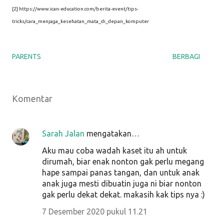
[2] https://www.ican-education.com/berita-event/tips-
tricks/cara_menjaga_kesehatan_mata_di_depan_komputer
PARENTS
BERBAGI
Komentar
Sarah Jalan
mengatakan…
Aku mau coba wadah kaset itu ah untuk
dirumah, biar enak nonton gak perlu megang
hape sampai panas tangan, dan untuk anak
anak juga mesti dibuatin juga ni biar nonton
gak perlu dekat dekat. makasih kak tips nya :)
7 Desember 2020 pukul 11.21