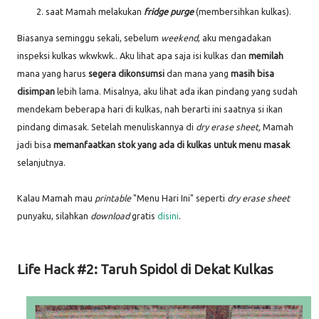
saat Mamah melakukan
fridge purge
(membersihkan kulkas).
Biasanya seminggu sekali, sebelum
weekend
, aku mengadakan
inspeksi kulkas wkwkwk.. Aku lihat apa saja isi kulkas dan
memilah
mana yang harus
segera dikonsumsi
dan mana yang
masih bisa
disimpan
lebih lama. Misalnya, aku lihat ada ikan pindang yang sudah
mendekam beberapa hari di kulkas, nah berarti ini saatnya si ikan
pindang dimasak. Setelah menuliskannya di
dry erase sheet,
Mamah
jadi bisa
memanfaatkan stok yang ada di kulkas untuk menu masak
selanjutnya.
Kalau Mamah mau
printable
"Menu Hari Ini" seperti
dry erase sheet
punyaku, silahkan
download
gratis
disini
.
Life Hack #2: Taruh Spidol di Dekat Kulkas