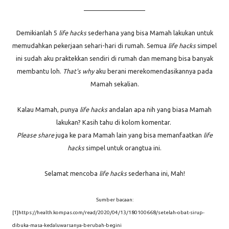
____________________
Demikianlah 5
life hacks
sederhana yang bisa Mamah lakukan untuk
memudahkan pekerjaan sehari-hari di rumah. Semua
life hacks
simpel
ini sudah aku praktekkan sendiri di rumah dan memang bisa banyak
membantu loh.
That's why
aku berani merekomendasikannya pada
Mamah sekalian.
Kalau Mamah, punya
life hacks
andalan apa nih yang biasa Mamah
lakukan? Kasih tahu di kolom komentar.
Please share
juga ke para Mamah lain yang bisa memanfaatkan
life
hacks
simpel untuk orangtua ini.
Selamat mencoba
life hacks
sederhana ini, Mah!
Sumber bacaan:
[1]https://health.kompas.com/read/2020/04/13/180100668/setelah-obat-sirup-
dibuka-masa-kedaluwarsanya-berubah-begini