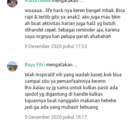
Riana Dewie
mengatakan…
woaaaa... life hack nya keren banget mbak. Bisa
rapi & tertib gitu ya anak2. aku juga mau bkin
ah buat aktivitas harian juga hal2 yg butuh
dihandel cepet. Sebagai reminder aja, karena
saya orgnya kan pelupa parah ahahahah
9 Desember 2020 pukul 17.53
Bayu Fitri
mengatakan…
Wah inspiratif nih yang wadah kaset..kok bisa
sampai situ ya pemanfaatnnya kerenn
lho..kalau sy jg sama untuk kulkas pasti ada
spidol yg digantung di handle kulkas
tujuannya buat nanggalin makanan hehehe
jadi ga ada yang mubazir kebuang
9 Desember 2020 pukul 18.17