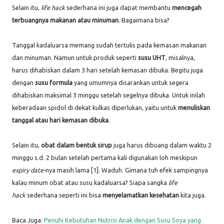
Selain itu,
life hack
sederhana ini juga dapat membantu
mencegah
terbuangnya makanan atau minuman
. Bagaimana bisa?
Tanggal kadaluarsa memang sudah tertulis pada kemasan makanan
dan minuman. Namun untuk produk seperti
susu UHT
, misalnya,
harus dihabiskan dalam 3 hari setelah kemasan dibuka. Begitu juga
dengan
susu formula
yang umumnya disarankan untuk segera
dihabiskan maksimal 3 minggu setelah segelnya dibuka. Untuk inilah
keberadaan spidol di dekat kulkas diperlukan, yaitu untuk
menuliskan
tanggal atau hari kemasan dibuka
.
Selain itu,
obat dalam bentuk sirup
juga harus dibuang dalam waktu 2
minggu s.d. 2 bulan setelah pertama kali digunakan loh meskipun
expiry date-
nya masih lama [1]. Waduh. Gimana tuh efek sampingnya
kalau minum obat atau susu kadaluarsa? Siapa sangka
life
hack
sederhana seperti ini bisa
menyelamatkan kesehatan
kita juga.
Baca Juga:
Penuhi Kebutuhan Nutrisi Anak dengan Susu Soya yang