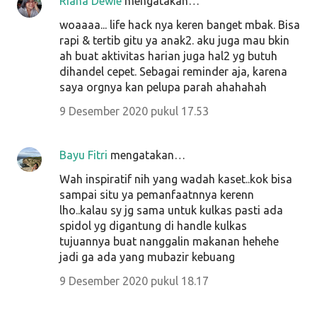
Riana Dewie
mengatakan…
woaaaa... life hack nya keren banget mbak. Bisa
rapi & tertib gitu ya anak2. aku juga mau bkin
ah buat aktivitas harian juga hal2 yg butuh
dihandel cepet. Sebagai reminder aja, karena
saya orgnya kan pelupa parah ahahahah
9 Desember 2020 pukul 17.53
Bayu Fitri
mengatakan…
Wah inspiratif nih yang wadah kaset..kok bisa
sampai situ ya pemanfaatnnya kerenn
lho..kalau sy jg sama untuk kulkas pasti ada
spidol yg digantung di handle kulkas
tujuannya buat nanggalin makanan hehehe
jadi ga ada yang mubazir kebuang
9 Desember 2020 pukul 18.17