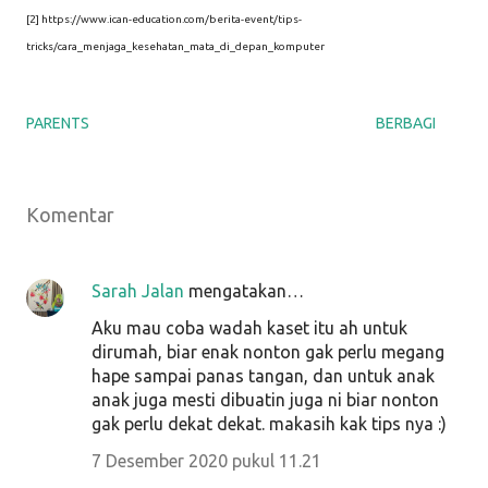
[2] https://www.ican-education.com/berita-event/tips-
tricks/cara_menjaga_kesehatan_mata_di_depan_komputer
PARENTS
BERBAGI
Komentar
Sarah Jalan
mengatakan…
Aku mau coba wadah kaset itu ah untuk
dirumah, biar enak nonton gak perlu megang
hape sampai panas tangan, dan untuk anak
anak juga mesti dibuatin juga ni biar nonton
gak perlu dekat dekat. makasih kak tips nya :)
7 Desember 2020 pukul 11.21