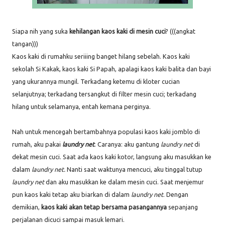
Siapa nih yang suka
kehilangan kaos kaki di mesin cuci
? (((angkat
tangan)))
Kaos kaki di rumahku seriiing banget hilang sebelah. Kaos kaki
sekolah Si Kakak, kaos kaki Si Papah, apalagi kaos kaki balita dan bayi
yang ukurannya mungil. Terkadang ketemu di kloter cucian
selanjutnya; terkadang tersangkut di filter mesin cuci; terkadang
hilang untuk selamanya, entah kemana perginya.
Nah untuk mencegah bertambahnya populasi kaos kaki jomblo di
rumah, aku pakai
laundry net
. Caranya: aku gantung
laundry net
di
dekat mesin cuci. Saat ada kaos kaki kotor, langsung aku masukkan ke
dalam
laundry net.
Nanti saat waktunya mencuci, aku tinggal tutup
laundry net
dan aku masukkan ke dalam mesin cuci. Saat menjemur
pun kaos kaki tetap aku biarkan di dalam
laundry net
. Dengan
demikian,
kaos kaki akan tetap bersama pasangannya
sepanjang
perjalanan dicuci sampai masuk lemari.