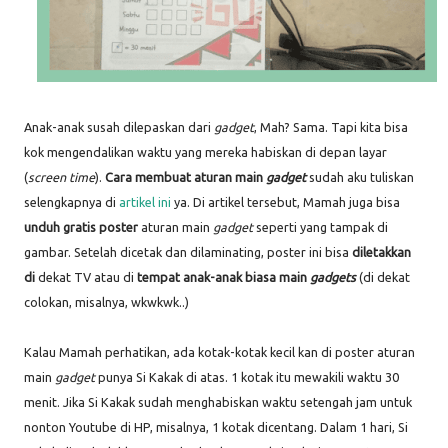
Anak-anak susah dilepaskan dari
gadget
, Mah? Sama. Tapi kita bisa
kok mengendalikan waktu yang mereka habiskan di depan layar
(
screen time
).
Cara membuat aturan main
gadget
sudah aku tuliskan
selengkapnya di
artikel ini
ya. Di artikel tersebut, Mamah juga bisa
unduh gratis poster
aturan main
gadget
seperti yang tampak di
gambar. Setelah dicetak dan dilaminating, poster ini bisa
diletakkan
di
dekat TV atau di
tempat anak-anak biasa main
gadgets
(di dekat
colokan, misalnya, wkwkwk..)
Kalau Mamah perhatikan, ada kotak-kotak kecil kan di poster aturan
main
gadget
punya Si Kakak di atas. 1 kotak itu mewakili waktu 30
menit. Jika Si Kakak sudah menghabiskan waktu setengah jam untuk
nonton Youtube di HP, misalnya, 1 kotak dicentang. Dalam 1 hari, Si