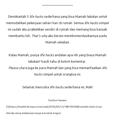
____________________
Demikianlah 5
life hacks
sederhana yang bisa Mamah lakukan untuk
memudahkan pekerjaan sehari-hari di rumah. Semua
life hacks
simpel
ini sudah aku praktekkan sendiri di rumah dan memang bisa banyak
membantu loh.
That's why
aku berani merekomendasikannya pada
Mamah sekalian.
Kalau Mamah, punya
life hacks
andalan apa nih yang biasa Mamah
lakukan? Kasih tahu di kolom komentar.
Please share
juga ke para Mamah lain yang bisa memanfaatkan
life
hacks
simpel untuk orangtua ini.
Selamat mencoba
life hacks
sederhana ini, Mah!
Sumber bacaan:
[1]https://health.kompas.com/read/2020/04/13/180100668/setelah-obat-sirup-
dibuka-masa-kedaluwarsanya-berubah-begini