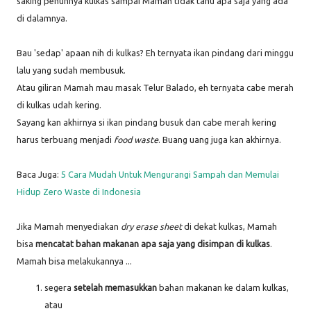
saking penuhnya kulkas sampai Mamah tidak tahu apa saja yang ada
di dalamnya.
Bau 'sedap' apaan nih di kulkas? Eh ternyata ikan pindang dari minggu
lalu yang sudah membusuk.
Atau giliran Mamah mau masak Telur Balado, eh ternyata cabe merah
di kulkas udah kering.
Sayang kan akhirnya si ikan pindang busuk dan cabe merah kering
harus terbuang menjadi
food waste
. Buang uang juga kan akhirnya.
Baca Juga:
5 Cara Mudah Untuk Mengurangi Sampah dan Memulai
Hidup Zero Waste di Indonesia
Jika Mamah menyediakan
dry erase sheet
di dekat kulkas, Mamah
bisa
mencatat bahan makanan apa saja yang disimpan di kulkas
.
Mamah bisa melakukannya ...
segera
setelah memasukkan
bahan makanan ke dalam kulkas,
atau