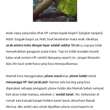
Anak siapa yang kalau lihat HP sampe kayak begini? ((angkat tangan))
Aduh. Enggak bagus ya, Mah, buat kesehatan mata anak. Idealnya,
j
arak antara mata dengan layar adalah sekitar 50 cm
supaya tidak
[2]
menyebabkan gangguan pada mata. Tapi ini tidak mungkin terjadi
kalau anak nonton HP sambil dipegang seperti ini. Jangan khawatir.
Ada
life hack
sederhana yang bisa mewujudkannya.
Mamah bisa menggunakan
phone stand
atau
phone holder
untuk
menyangga HP dari jarak jauh
. Namun ada barang yang bisa
digunakan sebagai pengganti
phone holder
jika Mamah belum sempat
beli (atau tidak mampu, wkwkwk..):
wadah kaset
. Yes. Kebetulan di
rumah ada banyak banget koleksi kaset lawas almarhum Bapak
Mertua. Aku ambil satu untuk dijadikan
phone stand
seperti ini.