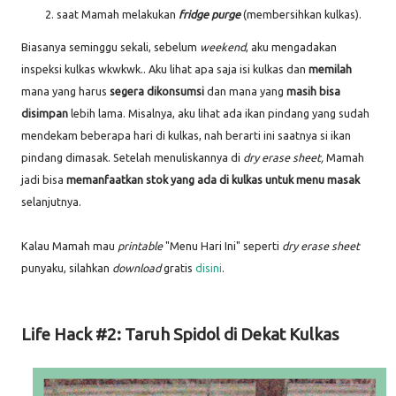
saat Mamah melakukan
fridge purge
(membersihkan kulkas).
Biasanya seminggu sekali, sebelum
weekend
, aku mengadakan
inspeksi kulkas wkwkwk.. Aku lihat apa saja isi kulkas dan
memilah
mana yang harus
segera dikonsumsi
dan mana yang
masih bisa
disimpan
lebih lama. Misalnya, aku lihat ada ikan pindang yang sudah
mendekam beberapa hari di kulkas, nah berarti ini saatnya si ikan
pindang dimasak. Setelah menuliskannya di
dry erase sheet,
Mamah
jadi bisa
memanfaatkan stok yang ada di kulkas untuk menu masak
selanjutnya.
Kalau Mamah mau
printable
"Menu Hari Ini" seperti
dry erase sheet
punyaku, silahkan
download
gratis
disini
.
Life Hack #2: Taruh Spidol di Dekat Kulkas