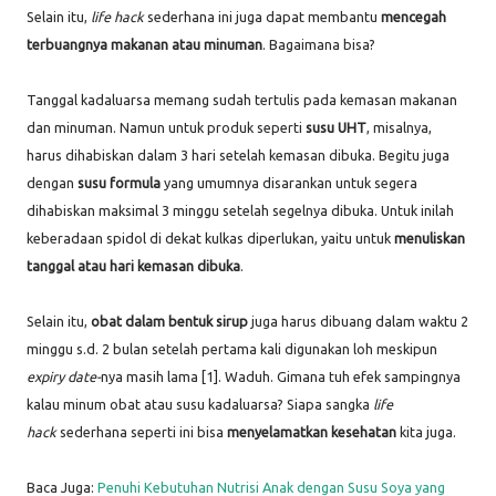
Selain itu,
life hack
sederhana ini juga dapat membantu
mencegah
terbuangnya makanan atau minuman
. Bagaimana bisa?
Tanggal kadaluarsa memang sudah tertulis pada kemasan makanan
dan minuman. Namun untuk produk seperti
susu UHT
, misalnya,
harus dihabiskan dalam 3 hari setelah kemasan dibuka. Begitu juga
dengan
susu formula
yang umumnya disarankan untuk segera
dihabiskan maksimal 3 minggu setelah segelnya dibuka. Untuk inilah
keberadaan spidol di dekat kulkas diperlukan, yaitu untuk
menuliskan
tanggal atau hari kemasan dibuka
.
Selain itu,
obat dalam bentuk sirup
juga harus dibuang dalam waktu 2
minggu s.d. 2 bulan setelah pertama kali digunakan loh meskipun
expiry date-
nya masih lama [1]. Waduh. Gimana tuh efek sampingnya
kalau minum obat atau susu kadaluarsa? Siapa sangka
life
hack
sederhana seperti ini bisa
menyelamatkan kesehatan
kita juga.
Baca Juga:
Penuhi Kebutuhan Nutrisi Anak dengan Susu Soya yang