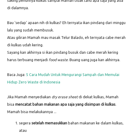
saking penuhnya kulkas sampai Mamah tidak tahu apa saja yang ada
di dalamnya.
Bau 'sedap' apaan nih di kulkas? Eh ternyata ikan pindang dari minggu
lalu yang sudah membusuk.
Atau giliran Mamah mau masak Telur Balado, eh ternyata cabe merah
di kulkas udah kering.
Sayang kan akhirnya si ikan pindang busuk dan cabe merah kering
harus terbuang menjadi
food waste
. Buang uang juga kan akhirnya.
Baca Juga:
5 Cara Mudah Untuk Mengurangi Sampah dan Memulai
Hidup Zero Waste di Indonesia
Jika Mamah menyediakan
dry erase sheet
di dekat kulkas, Mamah
bisa
mencatat bahan makanan apa saja yang disimpan di kulkas
.
Mamah bisa melakukannya ...
segera
setelah memasukkan
bahan makanan ke dalam kulkas,
atau