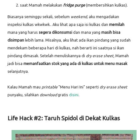
saat Mamah melakukan
fridge purge
(membersihkan kulkas).
Biasanya seminggu sekali, sebelum
weekend
, aku mengadakan
inspeksi kulkas wkwkwk.. Aku lihat apa saja isi kulkas dan
memilah
mana yang harus
segera dikonsumsi
dan mana yang
masih bisa
disimpan
lebih lama. Misalnya, aku lihat ada ikan pindang yang sudah
mendekam beberapa hari di kulkas, nah berarti ini saatnya si ikan
pindang dimasak. Setelah menuliskannya di
dry erase sheet,
Mamah
jadi bisa
memanfaatkan stok yang ada di kulkas untuk menu masak
selanjutnya.
Kalau Mamah mau
printable
"Menu Hari Ini" seperti
dry erase sheet
punyaku, silahkan
download
gratis
disini
.
Life Hack #2: Taruh Spidol di Dekat Kulkas