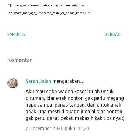
[2] https://www.ican-education.com/berita-event/tips-
tricks/cara_menjaga_kesehatan_mata_di_depan_komputer
PARENTS
BERBAGI
Komentar
Sarah Jalan
mengatakan…
Aku mau coba wadah kaset itu ah untuk
dirumah, biar enak nonton gak perlu megang
hape sampai panas tangan, dan untuk anak
anak juga mesti dibuatin juga ni biar nonton
gak perlu dekat dekat. makasih kak tips nya :)
7 Desember 2020 pukul 11.21