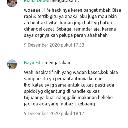
Riana Dewie
mengatakan…
woaaaa... life hack nya keren banget mbak. Bisa
rapi & tertib gitu ya anak2. aku juga mau bkin
ah buat aktivitas harian juga hal2 yg butuh
dihandel cepet. Sebagai reminder aja, karena
saya orgnya kan pelupa parah ahahahah
9 Desember 2020 pukul 17.53
Bayu Fitri
mengatakan…
Wah inspiratif nih yang wadah kaset..kok bisa
sampai situ ya pemanfaatnnya kerenn
lho..kalau sy jg sama untuk kulkas pasti ada
spidol yg digantung di handle kulkas
tujuannya buat nanggalin makanan hehehe
jadi ga ada yang mubazir kebuang
9 Desember 2020 pukul 18.17