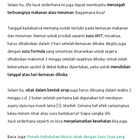
Selain itu,
life hack
sederhana ini juga dapat membantu
mencegah
terbuangnya makanan atau minuman
. Bagaimana bisa?
Tanggal kadaluarsa memang sudah tertulis pada kemasan makanan
dan minuman. Namun untuk produk seperti
susu UHT
, misalnya,
harus dihabiskan dalam 3 hari setelah kemasan dibuka. Begitu juga
dengan
susu formula
yang umumnya disarankan untuk segera
dihabiskan maksimal 3 minggu setelah segelnya dibuka. Untuk inilah
keberadaan spidol di dekat kulkas diperlukan, yaitu untuk
menuliskan
tanggal atau hari kemasan dibuka
.
Selain itu,
obat dalam bentuk sirup
juga harus dibuang dalam waktu 2
minggu s.d. 2 bulan setelah pertama kali digunakan loh meskipun
expiry date-
nya masih lama [1]. Waduh. Gimana tuh efek sampingnya
kalau minum obat atau susu kadaluarsa? Siapa sangka
life
hack
sederhana seperti ini bisa
menyelamatkan kesehatan
kita juga.
Baca Juga:
Penuhi Kebutuhan Nutrisi Anak dengan Susu Soya yang