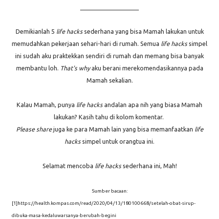
____________________
Demikianlah 5
life hacks
sederhana yang bisa Mamah lakukan untuk
memudahkan pekerjaan sehari-hari di rumah. Semua
life hacks
simpel
ini sudah aku praktekkan sendiri di rumah dan memang bisa banyak
membantu loh.
That's why
aku berani merekomendasikannya pada
Mamah sekalian.
Kalau Mamah, punya
life hacks
andalan apa nih yang biasa Mamah
lakukan? Kasih tahu di kolom komentar.
Please share
juga ke para Mamah lain yang bisa memanfaatkan
life
hacks
simpel untuk orangtua ini.
Selamat mencoba
life hacks
sederhana ini, Mah!
Sumber bacaan:
[1]https://health.kompas.com/read/2020/04/13/180100668/setelah-obat-sirup-
dibuka-masa-kedaluwarsanya-berubah-begini