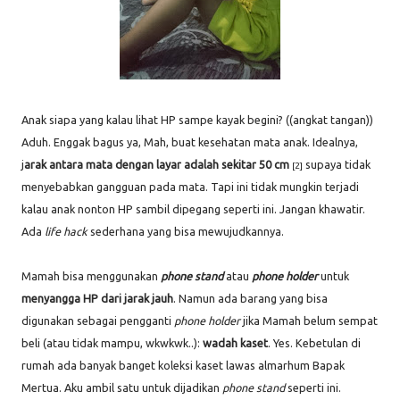
Anak siapa yang kalau lihat HP sampe kayak begini? ((angkat tangan))
Aduh. Enggak bagus ya, Mah, buat kesehatan mata anak. Idealnya,
j
arak antara mata dengan layar adalah sekitar 50 cm
supaya tidak
[2]
menyebabkan gangguan pada mata. Tapi ini tidak mungkin terjadi
kalau anak nonton HP sambil dipegang seperti ini. Jangan khawatir.
Ada
life hack
sederhana yang bisa mewujudkannya.
Mamah bisa menggunakan
phone stand
atau
phone holder
untuk
menyangga HP dari jarak jauh
. Namun ada barang yang bisa
digunakan sebagai pengganti
phone holder
jika Mamah belum sempat
beli (atau tidak mampu, wkwkwk..):
wadah kaset
. Yes. Kebetulan di
rumah ada banyak banget koleksi kaset lawas almarhum Bapak
Mertua. Aku ambil satu untuk dijadikan
phone stand
seperti ini.