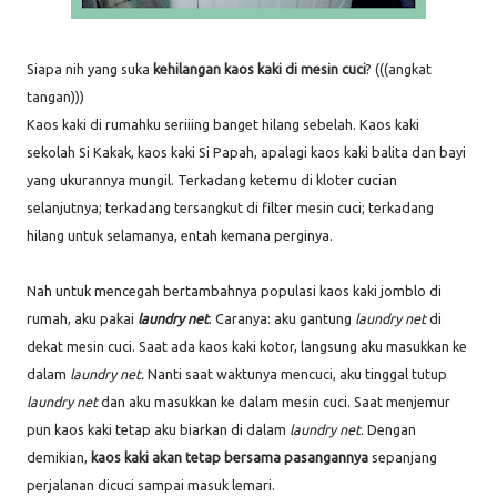
Siapa nih yang suka
kehilangan kaos kaki di mesin cuci
? (((angkat
tangan)))
Kaos kaki di rumahku seriiing banget hilang sebelah. Kaos kaki
sekolah Si Kakak, kaos kaki Si Papah, apalagi kaos kaki balita dan bayi
yang ukurannya mungil. Terkadang ketemu di kloter cucian
selanjutnya; terkadang tersangkut di filter mesin cuci; terkadang
hilang untuk selamanya, entah kemana perginya.
Nah untuk mencegah bertambahnya populasi kaos kaki jomblo di
rumah, aku pakai
laundry net
. Caranya: aku gantung
laundry net
di
dekat mesin cuci. Saat ada kaos kaki kotor, langsung aku masukkan ke
dalam
laundry net.
Nanti saat waktunya mencuci, aku tinggal tutup
laundry net
dan aku masukkan ke dalam mesin cuci. Saat menjemur
pun kaos kaki tetap aku biarkan di dalam
laundry net
. Dengan
demikian,
kaos kaki akan tetap bersama pasangannya
sepanjang
perjalanan dicuci sampai masuk lemari.