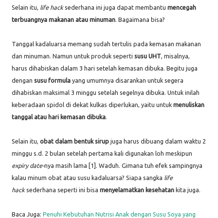
Selain itu,
life hack
sederhana ini juga dapat membantu
mencegah
terbuangnya makanan atau minuman
. Bagaimana bisa?
Tanggal kadaluarsa memang sudah tertulis pada kemasan makanan
dan minuman. Namun untuk produk seperti
susu UHT
, misalnya,
harus dihabiskan dalam 3 hari setelah kemasan dibuka. Begitu juga
dengan
susu formula
yang umumnya disarankan untuk segera
dihabiskan maksimal 3 minggu setelah segelnya dibuka. Untuk inilah
keberadaan spidol di dekat kulkas diperlukan, yaitu untuk
menuliskan
tanggal atau hari kemasan dibuka
.
Selain itu,
obat dalam bentuk sirup
juga harus dibuang dalam waktu 2
minggu s.d. 2 bulan setelah pertama kali digunakan loh meskipun
expiry date-
nya masih lama [1]. Waduh. Gimana tuh efek sampingnya
kalau minum obat atau susu kadaluarsa? Siapa sangka
life
hack
sederhana seperti ini bisa
menyelamatkan kesehatan
kita juga.
Baca Juga:
Penuhi Kebutuhan Nutrisi Anak dengan Susu Soya yang