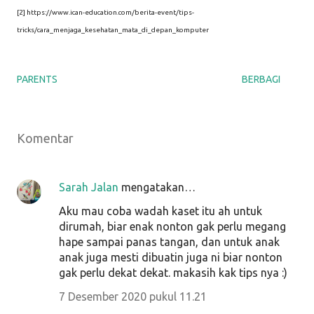
[2] https://www.ican-education.com/berita-event/tips-
tricks/cara_menjaga_kesehatan_mata_di_depan_komputer
PARENTS
BERBAGI
Komentar
Sarah Jalan
mengatakan…
Aku mau coba wadah kaset itu ah untuk
dirumah, biar enak nonton gak perlu megang
hape sampai panas tangan, dan untuk anak
anak juga mesti dibuatin juga ni biar nonton
gak perlu dekat dekat. makasih kak tips nya :)
7 Desember 2020 pukul 11.21