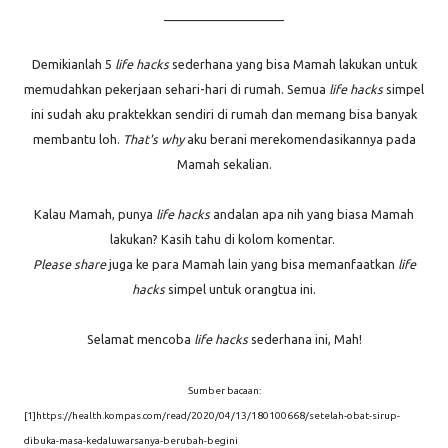
____________________
Demikianlah 5
life hacks
sederhana yang bisa Mamah lakukan untuk
memudahkan pekerjaan sehari-hari di rumah. Semua
life hacks
simpel
ini sudah aku praktekkan sendiri di rumah dan memang bisa banyak
membantu loh.
That's why
aku berani merekomendasikannya pada
Mamah sekalian.
Kalau Mamah, punya
life hacks
andalan apa nih yang biasa Mamah
lakukan? Kasih tahu di kolom komentar.
Please share
juga ke para Mamah lain yang bisa memanfaatkan
life
hacks
simpel untuk orangtua ini.
Selamat mencoba
life hacks
sederhana ini, Mah!
Sumber bacaan:
[1]https://health.kompas.com/read/2020/04/13/180100668/setelah-obat-sirup-
dibuka-masa-kedaluwarsanya-berubah-begini