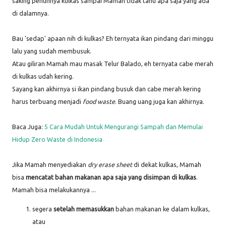
saking penuhnya kulkas sampai Mamah tidak tahu apa saja yang ada
di dalamnya.
Bau 'sedap' apaan nih di kulkas? Eh ternyata ikan pindang dari minggu
lalu yang sudah membusuk.
Atau giliran Mamah mau masak Telur Balado, eh ternyata cabe merah
di kulkas udah kering.
Sayang kan akhirnya si ikan pindang busuk dan cabe merah kering
harus terbuang menjadi
food waste
. Buang uang juga kan akhirnya.
Baca Juga:
5 Cara Mudah Untuk Mengurangi Sampah dan Memulai
Hidup Zero Waste di Indonesia
Jika Mamah menyediakan
dry erase sheet
di dekat kulkas, Mamah
bisa
mencatat bahan makanan apa saja yang disimpan di kulkas
.
Mamah bisa melakukannya ...
segera
setelah memasukkan
bahan makanan ke dalam kulkas,
atau