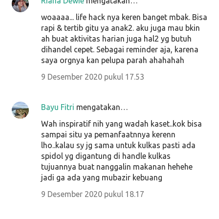
Riana Dewie
mengatakan…
woaaaa... life hack nya keren banget mbak. Bisa
rapi & tertib gitu ya anak2. aku juga mau bkin
ah buat aktivitas harian juga hal2 yg butuh
dihandel cepet. Sebagai reminder aja, karena
saya orgnya kan pelupa parah ahahahah
9 Desember 2020 pukul 17.53
Bayu Fitri
mengatakan…
Wah inspiratif nih yang wadah kaset..kok bisa
sampai situ ya pemanfaatnnya kerenn
lho..kalau sy jg sama untuk kulkas pasti ada
spidol yg digantung di handle kulkas
tujuannya buat nanggalin makanan hehehe
jadi ga ada yang mubazir kebuang
9 Desember 2020 pukul 18.17