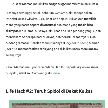
saat Mamah melakukan
fridge purge
(membersihkan kulkas).
Biasanya seminggu sekali, sebelum
weekend
, aku mengadakan
inspeksi kulkas wkwkwk.. Aku lihat apa saja isi kulkas dan
memilah
mana yang harus
segera dikonsumsi
dan mana yang
masih bisa
disimpan
lebih lama. Misalnya, aku lihat ada ikan pindang yang sudah
mendekam beberapa hari di kulkas, nah berarti ini saatnya si ikan
pindang dimasak. Setelah menuliskannya di
dry erase sheet,
Mamah
jadi bisa
memanfaatkan stok yang ada di kulkas untuk menu masak
selanjutnya.
Kalau Mamah mau
printable
"Menu Hari Ini" seperti
dry erase sheet
punyaku, silahkan
download
gratis
disini
.
Life Hack #2: Taruh Spidol di Dekat Kulkas