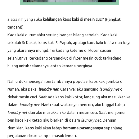
Siapa nih yang suka
kehilangan kaos kaki di mesin cuci
? (((angkat
tangan)))
Kaos kaki di rumahku seriiing banget hilang sebelah. Kaos kaki
sekolah Si Kakak, kaos kaki Si Papah, apalagi kaos kaki balita dan bayi
yang ukurannya mungil. Terkadang ketemu di kloter cucian
selanjutnya; terkadang tersangkut di filter mesin cuci; terkadang
hilang untuk selamanya, entah kemana perginya.
Nah untuk mencegah bertambahnya populasi kaos kaki jomblo di
rumah, aku pakai
laundry net
. Caranya: aku gantung
laundry net
di
dekat mesin cuci. Saat ada kaos kaki kotor, langsung aku masukkan ke
dalam
laundry net.
Nanti saat waktunya mencuci, aku tinggal tutup
laundry net
dan aku masukkan ke dalam mesin cuci. Saat menjemur
pun kaos kaki tetap aku biarkan di dalam
laundry net
. Dengan
demikian,
kaos kaki akan tetap bersama pasangannya
sepanjang
perjalanan dicuci sampai masuk lemari.