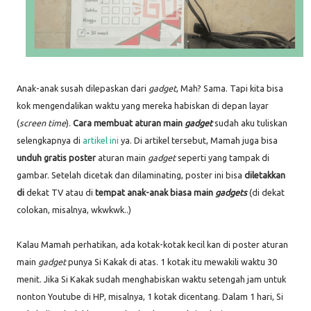
Anak-anak susah dilepaskan dari
gadget
, Mah? Sama. Tapi kita bisa
kok mengendalikan waktu yang mereka habiskan di depan layar
(
screen time
).
Cara membuat aturan main
gadget
sudah aku tuliskan
selengkapnya di
artikel ini
ya. Di artikel tersebut, Mamah juga bisa
unduh gratis poster
aturan main
gadget
seperti yang tampak di
gambar. Setelah dicetak dan dilaminating, poster ini bisa
diletakkan
di
dekat TV atau di
tempat anak-anak biasa main
gadgets
(di dekat
colokan, misalnya, wkwkwk..)
Kalau Mamah perhatikan, ada kotak-kotak kecil kan di poster aturan
main
gadget
punya Si Kakak di atas. 1 kotak itu mewakili waktu 30
menit. Jika Si Kakak sudah menghabiskan waktu setengah jam untuk
nonton Youtube di HP, misalnya, 1 kotak dicentang. Dalam 1 hari, Si