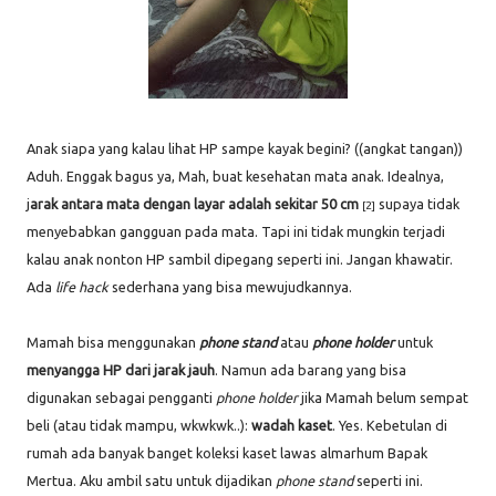
Anak siapa yang kalau lihat HP sampe kayak begini? ((angkat tangan))
Aduh. Enggak bagus ya, Mah, buat kesehatan mata anak. Idealnya,
j
arak antara mata dengan layar adalah sekitar 50 cm
supaya tidak
[2]
menyebabkan gangguan pada mata. Tapi ini tidak mungkin terjadi
kalau anak nonton HP sambil dipegang seperti ini. Jangan khawatir.
Ada
life hack
sederhana yang bisa mewujudkannya.
Mamah bisa menggunakan
phone stand
atau
phone holder
untuk
menyangga HP dari jarak jauh
. Namun ada barang yang bisa
digunakan sebagai pengganti
phone holder
jika Mamah belum sempat
beli (atau tidak mampu, wkwkwk..):
wadah kaset
. Yes. Kebetulan di
rumah ada banyak banget koleksi kaset lawas almarhum Bapak
Mertua. Aku ambil satu untuk dijadikan
phone stand
seperti ini.