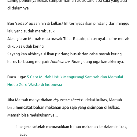
saking penuhnya kulkas sampai Mamah tidak tahu apa saja yang ada
di dalamnya.
Bau 'sedap' apaan nih di kulkas? Eh ternyata ikan pindang dari minggu
lalu yang sudah membusuk.
Atau giliran Mamah mau masak Telur Balado, eh ternyata cabe merah
di kulkas udah kering.
Sayang kan akhirnya si ikan pindang busuk dan cabe merah kering
harus terbuang menjadi
food waste
. Buang uang juga kan akhirnya.
Baca Juga:
5 Cara Mudah Untuk Mengurangi Sampah dan Memulai
Hidup Zero Waste di Indonesia
Jika Mamah menyediakan
dry erase sheet
di dekat kulkas, Mamah
bisa
mencatat bahan makanan apa saja yang disimpan di kulkas
.
Mamah bisa melakukannya ...
segera
setelah memasukkan
bahan makanan ke dalam kulkas,
atau