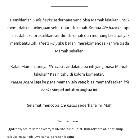
____________________
Demikianlah 5
life hacks
sederhana yang bisa Mamah lakukan untuk
memudahkan pekerjaan sehari-hari di rumah. Semua
life hacks
simpel
ini sudah aku praktekkan sendiri di rumah dan memang bisa banyak
membantu loh.
That's why
aku berani merekomendasikannya pada
Mamah sekalian.
Kalau Mamah, punya
life hacks
andalan apa nih yang biasa Mamah
lakukan? Kasih tahu di kolom komentar.
Please share
juga ke para Mamah lain yang bisa memanfaatkan
life
hacks
simpel untuk orangtua ini.
Selamat mencoba
life hacks
sederhana ini, Mah!
Sumber bacaan:
[1]https://health.kompas.com/read/2020/04/13/180100668/setelah-obat-sirup-
dibuka-masa-kedaluwarsanya-berubah-begini