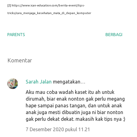
[2] https://www.ican-education.com/berita-event/tips-
tricks/cara_menjaga_kesehatan_mata_di_depan_komputer
PARENTS
BERBAGI
Komentar
Sarah Jalan
mengatakan…
Aku mau coba wadah kaset itu ah untuk
dirumah, biar enak nonton gak perlu megang
hape sampai panas tangan, dan untuk anak
anak juga mesti dibuatin juga ni biar nonton
gak perlu dekat dekat. makasih kak tips nya :)
7 Desember 2020 pukul 11.21