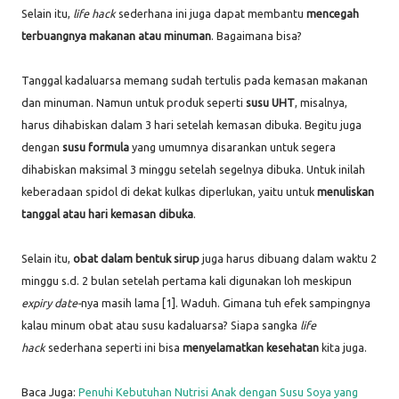
Selain itu,
life hack
sederhana ini juga dapat membantu
mencegah
terbuangnya makanan atau minuman
. Bagaimana bisa?
Tanggal kadaluarsa memang sudah tertulis pada kemasan makanan
dan minuman. Namun untuk produk seperti
susu UHT
, misalnya,
harus dihabiskan dalam 3 hari setelah kemasan dibuka. Begitu juga
dengan
susu formula
yang umumnya disarankan untuk segera
dihabiskan maksimal 3 minggu setelah segelnya dibuka. Untuk inilah
keberadaan spidol di dekat kulkas diperlukan, yaitu untuk
menuliskan
tanggal atau hari kemasan dibuka
.
Selain itu,
obat dalam bentuk sirup
juga harus dibuang dalam waktu 2
minggu s.d. 2 bulan setelah pertama kali digunakan loh meskipun
expiry date-
nya masih lama [1]. Waduh. Gimana tuh efek sampingnya
kalau minum obat atau susu kadaluarsa? Siapa sangka
life
hack
sederhana seperti ini bisa
menyelamatkan kesehatan
kita juga.
Baca Juga:
Penuhi Kebutuhan Nutrisi Anak dengan Susu Soya yang