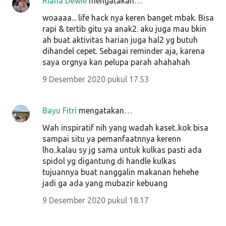
Riana Dewie
mengatakan…
woaaaa... life hack nya keren banget mbak. Bisa
rapi & tertib gitu ya anak2. aku juga mau bkin
ah buat aktivitas harian juga hal2 yg butuh
dihandel cepet. Sebagai reminder aja, karena
saya orgnya kan pelupa parah ahahahah
9 Desember 2020 pukul 17.53
Bayu Fitri
mengatakan…
Wah inspiratif nih yang wadah kaset..kok bisa
sampai situ ya pemanfaatnnya kerenn
lho..kalau sy jg sama untuk kulkas pasti ada
spidol yg digantung di handle kulkas
tujuannya buat nanggalin makanan hehehe
jadi ga ada yang mubazir kebuang
9 Desember 2020 pukul 18.17