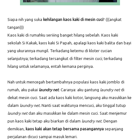
Siapa nih yang suka
kehilangan kaos kaki di mesin cuci
? (((angkat
tangan)))
Kaos kaki di rumahku seriiing banget hilang sebelah. Kaos kaki
sekolah Si Kakak, kaos kaki Si Papah, apalagi kaos kaki balita dan bayi
yang ukurannya mungil. Terkadang ketemu di kloter cucian
selanjutnya; terkadang tersangkut di filter mesin cuci; terkadang
hilang untuk selamanya, entah kemana perginya.
Nah untuk mencegah bertambahnya populasi kaos kaki jomblo di
rumah, aku pakai
laundry net
. Caranya: aku gantung
laundry net
di
dekat mesin cuci. Saat ada kaos kaki kotor, langsung aku masukkan ke
dalam
laundry net.
Nanti saat waktunya mencuci, aku tinggal tutup
laundry net
dan aku masukkan ke dalam mesin cuci. Saat menjemur
pun kaos kaki tetap aku biarkan di dalam
laundry net
. Dengan
demikian,
kaos kaki akan tetap bersama pasangannya
sepanjang
perjalanan dicuci sampai masuk lemari.