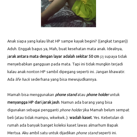
Anak siapa yang kalau lihat HP sampe kayak begini? ((angkat tangan))
Aduh. Enggak bagus ya, Mah, buat kesehatan mata anak. Idealnya,
j
arak antara mata dengan layar adalah sekitar 50 cm
supaya tidak
[2]
menyebabkan gangguan pada mata. Tapi ini tidak mungkin terjadi
kalau anak nonton HP sambil dipegang seperti ini. Jangan khawatir.
Ada
life hack
sederhana yang bisa mewujudkannya.
Mamah bisa menggunakan
phone stand
atau
phone holder
untuk
menyangga HP dari jarak jauh
. Namun ada barang yang bisa
digunakan sebagai pengganti
phone holder
jika Mamah belum sempat
beli (atau tidak mampu, wkwkwk..):
wadah kaset
. Yes. Kebetulan di
rumah ada banyak banget koleksi kaset lawas almarhum Bapak
Mertua. Aku ambil satu untuk dijadikan
phone stand
seperti ini.