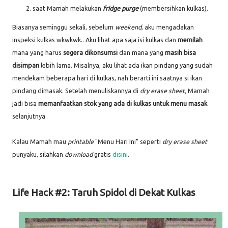
saat Mamah melakukan
fridge purge
(membersihkan kulkas).
Biasanya seminggu sekali, sebelum
weekend
, aku mengadakan
inspeksi kulkas wkwkwk.. Aku lihat apa saja isi kulkas dan
memilah
mana yang harus
segera dikonsumsi
dan mana yang
masih bisa
disimpan
lebih lama. Misalnya, aku lihat ada ikan pindang yang sudah
mendekam beberapa hari di kulkas, nah berarti ini saatnya si ikan
pindang dimasak. Setelah menuliskannya di
dry erase sheet,
Mamah
jadi bisa
memanfaatkan stok yang ada di kulkas untuk menu masak
selanjutnya.
Kalau Mamah mau
printable
"Menu Hari Ini" seperti
dry erase sheet
punyaku, silahkan
download
gratis
disini
.
Life Hack #2: Taruh Spidol di Dekat Kulkas