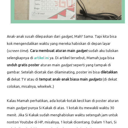
Anak-anak susah dilepaskan dari
gadget
, Mah? Sama. Tapi kita bisa
kok mengendalikan waktu yang mereka habiskan di depan layar
(
screen time
).
Cara membuat aturan main
gadget
sudah aku tuliskan
selengkapnya di
artikel ini
ya. Di artikel tersebut, Mamah juga bisa
unduh gratis poster
aturan main
gadget
seperti yang tampak di
gambar. Setelah dicetak dan dilaminating, poster ini bisa
diletakkan
di
dekat TV atau di
tempat anak-anak biasa main
gadgets
(di dekat
colokan, misalnya, wkwkwk..)
Kalau Mamah perhatikan, ada kotak-kotak kecil kan di poster aturan
main
gadget
punya Si Kakak di atas. 1 kotak itu mewakili waktu 30
menit. Jika Si Kakak sudah menghabiskan waktu setengah jam untuk
nonton Youtube di HP, misalnya, 1 kotak dicentang. Dalam 1 hari, Si